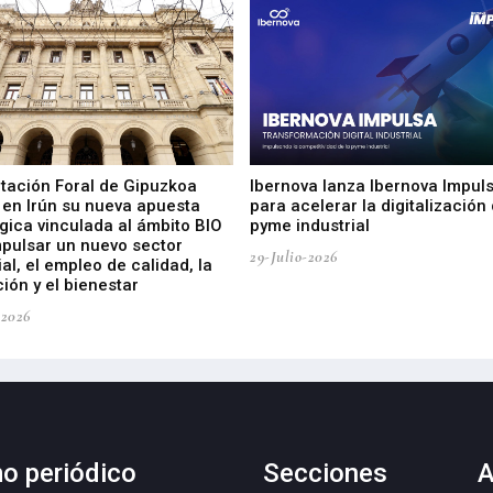
utación Foral de Gipuzkoa
Ibernova lanza Ibernova Impul
 en Irún su nueva apuesta
para acelerar la digitalización 
gica vinculada al ámbito BIO
pyme industrial
mpulsar un nuevo sector
29-Julio-2026
ial, el empleo de calidad, la
ión y el bienestar
-2026
mo periódico
Secciones
A