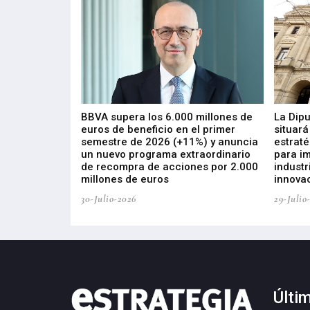
 los nuevos
BBVA supera los 6.000 millones de
La Dip
s de ZIV que, en
euros de beneficio en el primer
situará
de inversión
semestre de 2026 (+11%) y anuncia
estraté
, busca impulsar
un nuevo programa extraordinario
para i
 tecnología
de recompra de acciones por 2.000
industr
ricas del futuro
millones de euros
innovac
30-Julio-2026
29-Julio
Últi