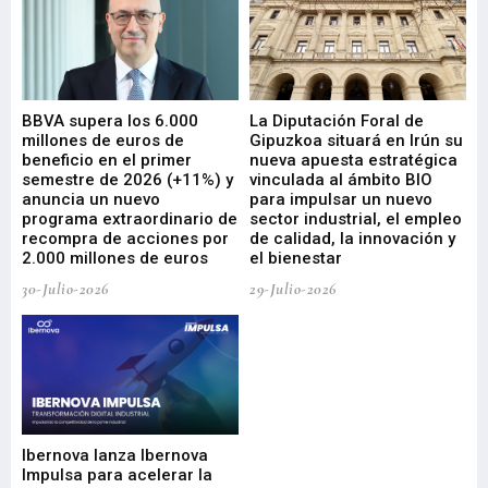
e
BBVA supera los 6.000
La Diputación Foral de
En
millones de euros de
Gipuzkoa situará en Irún su
em
beneficio en el primer
nueva apuesta estratégica
de
ad
semestre de 2026 (+11%) y
vinculada al ámbito BIO
En
anuncia un nuevo
para impulsar un nuevo
En
programa extraordinario de
sector industrial, el empleo
29-
recompra de acciones por
de calidad, la innovación y
2.000 millones de euros
el bienestar
30-Julio-2026
29-Julio-2026
Mi
nu
di
Ibernova lanza Ibernova
ma
Impulsa para acelerar la
in