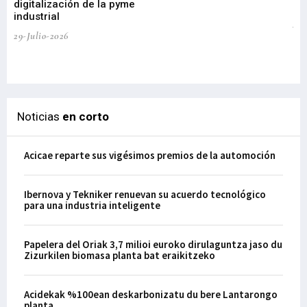
digitalización de la pyme
mi
industrial
de
te
29-Julio-2026
el
29-
Noticias
en corto
Acicae reparte sus vigésimos premios de la automoción
Ibernova y Tekniker renuevan su acuerdo tecnológico
para una industria inteligente
Papelera del Oriak 3,7 milioi euroko dirulaguntza jaso du
Zizurkilen biomasa planta bat eraikitzeko
Acidekak %100ean deskarbonizatu du bere Lantarongo
planta