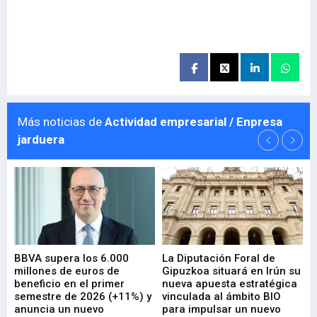
Más noticias de
Actividad empresarial / Enpresa
jarduera
e
BBVA supera los 6.000
La Diputación Foral de
En
millones de euros de
Gipuzkoa situará en Irún su
em
beneficio en el primer
nueva apuesta estratégica
de
ad
semestre de 2026 (+11%) y
vinculada al ámbito BIO
En
anuncia un nuevo
para impulsar un nuevo
En