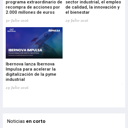
programa extraordinario de
sector industrial, el empleo
29-
recompra de acciones por
de calidad, la innovación y
2.000 millones de euros
el bienestar
30-Julio-2026
29-Julio-2026
Mi
nu
di
Ibernova lanza Ibernova
ma
Impulsa para acelerar la
in
digitalización de la pyme
mi
industrial
de
te
29-Julio-2026
el
29-
Noticias
en corto