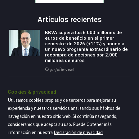
Artículos recientes
BBVA supera los 6.000 millones de
euros de beneficio en el primer
semestre de 2026 (+11%) y anuncia
un nuevo programa extraordinario de
recompra de acciones por 2.000
millones de euros
30-Julio-2026
BBVA acelera el crecimiento de su
negocio agro con un modelo global
Cookies & privacidad
de especialización presente en siete
Utilizamos cookies propias y de terceros para mejorar su
países
experiencia y nuestros servicios analizando sus hábitos de
29-Julio-2026
navegación en nuestro sitio web. Si continúa navegando,
consideramos que acepta su uso. Puede Obtener más
información en nuestra
Declaración de privacidad
.
Copyright@2026 Estrategia Empresarial