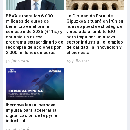
e
BBVA supera los 6.000
La Diputación Foral de
En
millones de euros de
Gipuzkoa situará en Irún su
em
beneficio en el primer
nueva apuesta estratégica
de
ad
semestre de 2026 (+11%) y
vinculada al ámbito BIO
En
anuncia un nuevo
para impulsar un nuevo
En
programa extraordinario de
sector industrial, el empleo
29-
recompra de acciones por
de calidad, la innovación y
2.000 millones de euros
el bienestar
30-Julio-2026
29-Julio-2026
Mi
nu
di
Ibernova lanza Ibernova
ma
Impulsa para acelerar la
in
digitalización de la pyme
mi
industrial
de
te
29-Julio-2026