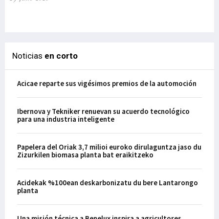
el
29-
Noticias
en corto
Acicae reparte sus vigésimos premios de la automoción
Ibernova y Tekniker renuevan su acuerdo tecnológico
para una industria inteligente
Papelera del Oriak 3,7 milioi euroko dirulaguntza jaso du
Zizurkilen biomasa planta bat eraikitzeko
Acidekak %100ean deskarbonizatu du bere Lantarongo
planta
Una misión técnica a Benelux inspira a agricultores