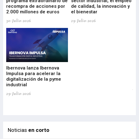
programa extraordinario de
sector industrial, el empleo
29-
recompra de acciones por
de calidad, la innovación y
2.000 millones de euros
el bienestar
30-Julio-2026
29-Julio-2026
Mi
nu
di
Ibernova lanza Ibernova
ma
Impulsa para acelerar la
in
digitalización de la pyme
mi
industrial
de
te
29-Julio-2026
el
29-
Noticias
en corto