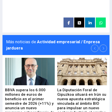
Más noticias de
Actividad empresarial / Enpresa
jarduera
e
BBVA supera los 6.000
La Diputación Foral de
En
millones de euros de
Gipuzkoa situará en Irún su
em
beneficio en el primer
nueva apuesta estratégica
de
ad
semestre de 2026 (+11%) y
vinculada al ámbito BIO
En
anuncia un nuevo
para impulsar un nuevo
En