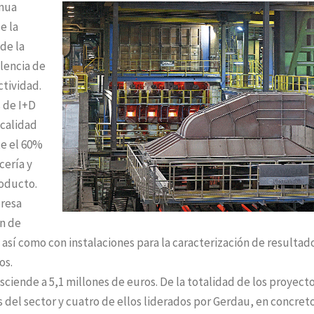
inua
e la
de la
elencia de
ctividad.
 de I+D
 calidad
te el 60%
cería y
roducto.
presa
ón de
 así como con instalaciones para la caracterización de resultad
os.
sciende a 5,1 millones de euros. De la totalidad de los proyecto
del sector y cuatro de ellos liderados por Gerdau, en concreto