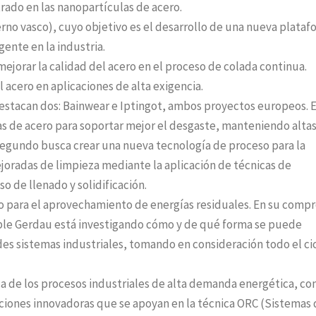
rado en las nanopartículas de acero.
erno vasco), cuyo objetivo es el desarrollo de una nueva plata
gente en la industria.
ejorar la calidad del acero en el proceso de colada continua.
 acero en aplicaciones de alta exigencia.
destacan dos: Bainwear e Iptingot, ambos proyectos europeos. E
as de acero para soportar mejor el desgaste, manteniendo alta
l segundo busca crear una nueva tecnología de proceso para la
ejoradas de limpieza mediante la aplicación de técnicas de
o de llenado y solidificación.
 para el aprovechamiento de energías residuales. En su comp
ible Gerdau está investigando cómo y de qué forma se puede
des sistemas industriales, tomando en consideración todo el ci
ica de los procesos industriales de alta demanda energética, c
ciones innovadoras que se apoyan en la técnica ORC (Sistemas