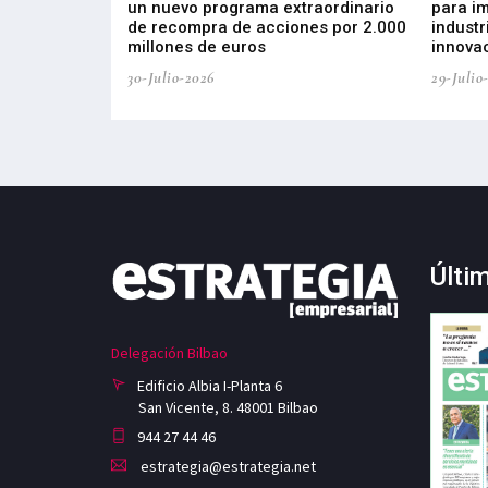
, busca impulsar
un nuevo programa extraordinario
para i
 tecnología
de recompra de acciones por 2.000
industr
ricas del futuro
millones de euros
innovac
30-Julio-2026
29-Julio
Últi
Delegación Bilbao
Edificio Albia I-Planta 6
San Vicente, 8. 48001 Bilbao
944 27 44 46
estrategia@estrategia.net