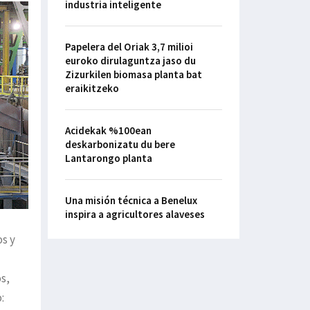
industria inteligente
Papelera del Oriak 3,7 milioi
euroko dirulaguntza jaso du
Zizurkilen biomasa planta bat
eraikitzeko
Acidekak %100ean
deskarbonizatu du bere
Lantarongo planta
Una misión técnica a Benelux
inspira a agricultores alaveses
os y
s,
: