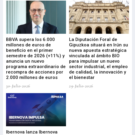
e
BBVA supera los 6.000
La Diputación Foral de
En
millones de euros de
Gipuzkoa situará en Irún su
em
beneficio en el primer
nueva apuesta estratégica
de
ad
semestre de 2026 (+11%) y
vinculada al ámbito BIO
En
anuncia un nuevo
para impulsar un nuevo
En
programa extraordinario de
sector industrial, el empleo
29-
recompra de acciones por
de calidad, la innovación y
2.000 millones de euros
el bienestar
30-Julio-2026
29-Julio-2026
Mi
nu
di
Ibernova lanza Ibernova
ma