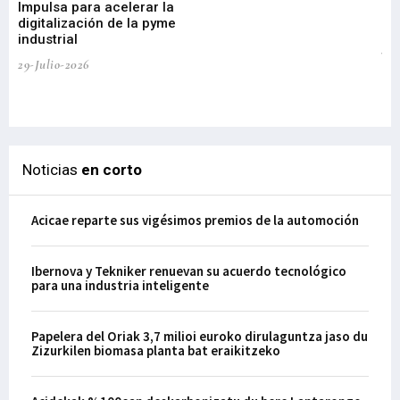
Impulsa para acelerar la
in
digitalización de la pyme
mi
industrial
de
te
29-Julio-2026
el
29-
Noticias
en corto
Acicae reparte sus vigésimos premios de la automoción
Ibernova y Tekniker renuevan su acuerdo tecnológico
para una industria inteligente
Papelera del Oriak 3,7 milioi euroko dirulaguntza jaso du
Zizurkilen biomasa planta bat eraikitzeko