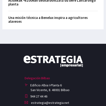
Acidekak %100ean deskarbonizatu du bere Lantarongo
planta
Una misión técnica a Benelux inspira a agricultores
alaveses
Delegación Bilbao
Edificio Albia I-Planta 6
San Vicente, 8. 48001 Bilbao
944 27 44 46
estrategia@estrategia.net