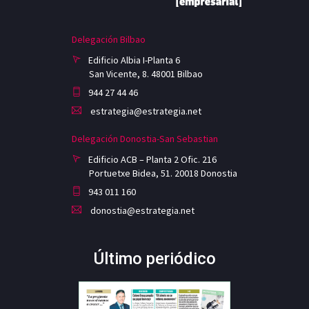
Delegación Bilbao
Edificio Albia I-Planta 6
San Vicente, 8. 48001 Bilbao
944 27 44 46
estrategia@estrategia.net
Delegación Donostia-San Sebastian
Edificio ACB – Planta 2 Ofic. 216
Portuetxe Bidea, 51. 20018 Donostia
943 011 160
donostia@estrategia.net
Último periódico