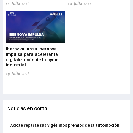
30-Julio-2026
29-Julio-2026
Mi
nu
di
Ibernova lanza Ibernova
ma
Impulsa para acelerar la
in
digitalización de la pyme
mi
industrial
de
te
29-Julio-2026
el
29-
Noticias
en corto
Acicae reparte sus vigésimos premios de la automoción