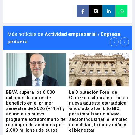
Más noticias de
Actividad empresarial / Enpresa
jarduera
e
BBVA supera los 6.000
La Diputación Foral de
En
millones de euros de
Gipuzkoa situará en Irún su
em
beneficio en el primer
nueva apuesta estratégica
de
ad
semestre de 2026 (+11%) y
vinculada al ámbito BIO
En
anuncia un nuevo
para impulsar un nuevo
En
programa extraordinario de
sector industrial, el empleo
29-
recompra de acciones por
de calidad, la innovación y
2.000 millones de euros
el bienestar