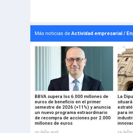
Más noticias de
Actividad empresarial / E
 los nuevos
BBVA supera los 6.000 millones de
La Dip
s de ZIV que, en
euros de beneficio en el primer
situará
de inversión
semestre de 2026 (+11%) y anuncia
estraté
, busca impulsar
un nuevo programa extraordinario
para i
 tecnología
de recompra de acciones por 2.000
industr
ricas del futuro
millones de euros
innovac
30-Julio-2026
29-Julio