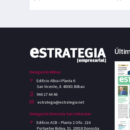
Últi
Delegación Bilbao
Edificio Albia I-Planta 6
San Vicente, 8. 48001 Bilbao
944 27 44 46
estrategia@estrategia.net
Delegación Donostia-San Sebastian
Edificio ACB – Planta 2 Ofic. 216
Portuetxe Bidea, 51. 20018 Donostia