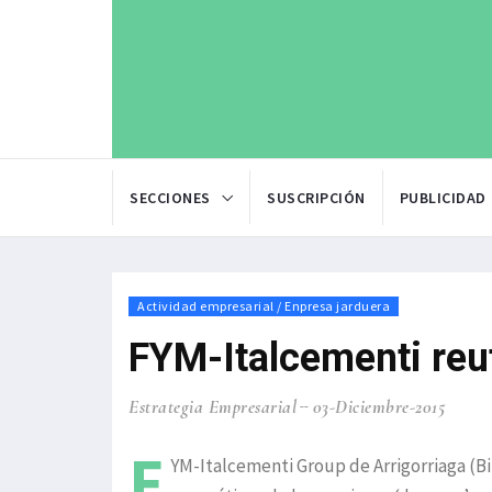
SECCIONES
SUSCRIPCIÓN
PUBLICIDAD
Actividad empresarial / Enpresa jarduera
FYM-Italcementi reu
Estrategia Empresarial
03-Diciembre-2015
F
YM-Italcementi Group de Arrigorriaga (Bi