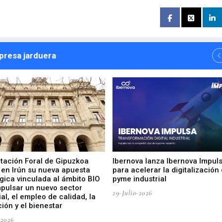
npresa jarduera
utación Foral de Gipuzkoa
Ibernova lanza Ibernova Impul
 en Irún su nueva apuesta
para acelerar la digitalización 
gica vinculada al ámbito BIO
pyme industrial
mpulsar un nuevo sector
29-Julio-2026
ial, el empleo de calidad, la
ión y el bienestar
-2026