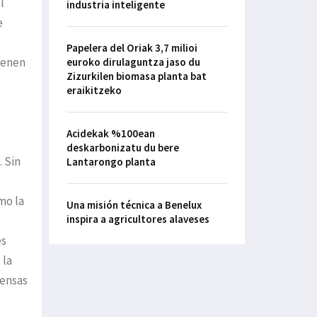
l
industria inteligente
e
Papelera del Oriak 3,7 milioi
ienen
euroko dirulaguntza jaso du
Zizurkilen biomasa planta bat
eraikitzeko
Acidekak %100ean
deskarbonizatu du bere
 Sin
Lantarongo planta
mo la
Una misión técnica a Benelux
inspira a agricultores alaveses
es
 la
fensas