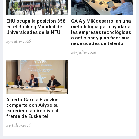
EHU ocupa la posición 358
GAIA y MIK desarrollan una
De
en el Ranking Mundial de
metodología para ayudar a
Fu
a
Universidades de la NTU
las empresas tecnológicas
nu
a anticipar y planificar sus
ac
29-Julio-2026
necesidades de talento
cr
de
28-Julio-2026
22-
Alberto García Erauzkin
comparte con Adype su
BI
experiencia directiva al
pr
frente de Euskaltel
en
23-Julio-2026
21-