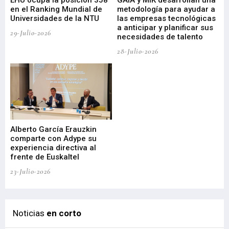
EHU ocupa la posición 358
GAIA y MIK desarrollan una
De
en el Ranking Mundial de
metodología para ayudar a
Fu
a
Universidades de la NTU
las empresas tecnológicas
nu
a anticipar y planificar sus
ac
29-Julio-2026
necesidades de talento
cr
de
28-Julio-2026
22-
Alberto García Erauzkin
comparte con Adype su
BI
experiencia directiva al
pr
frente de Euskaltel
en
23-Julio-2026
21-
Noticias
en corto