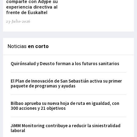
comparte con Adype su
BI
experiencia directiva al
pr
frente de Euskaltel
en
23-Julio-2026
21-
Noticias
en corto
Quirónsalud y Deusto forman a los futuros sanitarios
El Plan de Innovación de San Sebastián activa su primer
paquete de programas y ayudas
Bilbao aprueba su nueva hoja de ruta en igualdad, con
300 acciones y 21 objetivos
JiMM Monitoring contribuye a reducir la siniestralidad
laboral