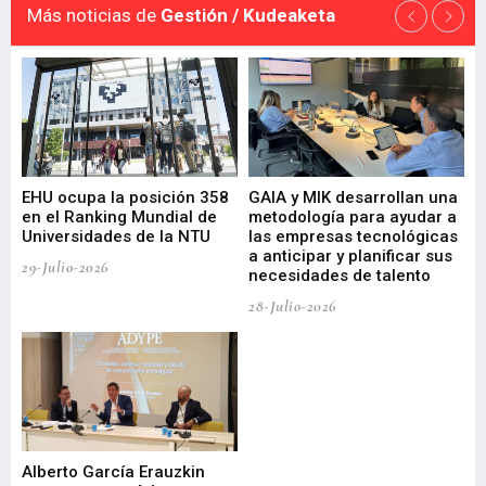
Más noticias de
Gestión / Kudeaketa
EHU ocupa la posición 358
GAIA y MIK desarrollan una
De
en el Ranking Mundial de
metodología para ayudar a
Fu
a
Universidades de la NTU
las empresas tecnológicas
nu
a anticipar y planificar sus
ac
29-Julio-2026
necesidades de talento
cr
de
28-Julio-2026
22-
Alberto García Erauzkin