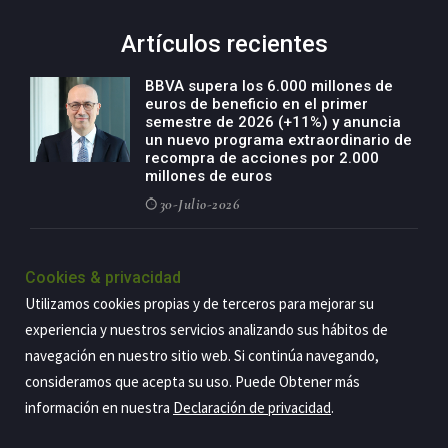
Artículos recientes
BBVA supera los 6.000 millones de
euros de beneficio en el primer
semestre de 2026 (+11%) y anuncia
un nuevo programa extraordinario de
recompra de acciones por 2.000
millones de euros
30-Julio-2026
BBVA acelera el crecimiento de su
negocio agro con un modelo global
Cookies & privacidad
de especialización presente en siete
Utilizamos cookies propias y de terceros para mejorar su
países
experiencia y nuestros servicios analizando sus hábitos de
29-Julio-2026
navegación en nuestro sitio web. Si continúa navegando,
consideramos que acepta su uso. Puede Obtener más
información en nuestra
Declaración de privacidad
.
Copyright@2026 Estrategia Empresarial