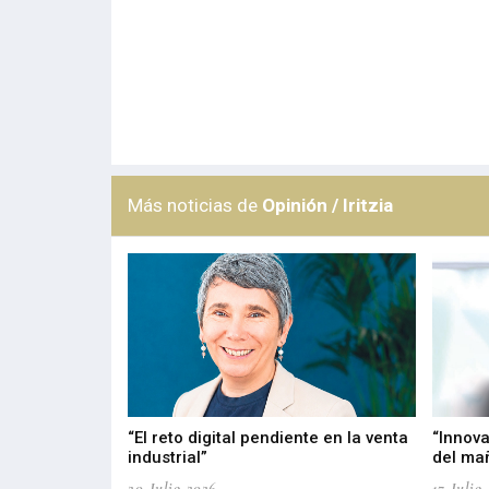
Más noticias de
Opinión / Iritzia
del PPWR
“El reto digital pendiente en la venta
“Innova
industrial”
del ma
20-Julio-2026
17-Julio