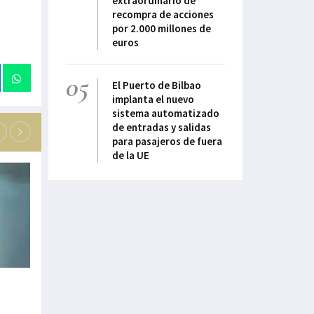
extraordinario de
recompra de acciones
por 2.000 millones de
euros
05
El Puerto de Bilbao
implanta el nuevo
sistema automatizado
de entradas y salidas
para pasajeros de fuera
de la UE
“La ciberseguridad: de obligación a
"La movilidad mar
oportunidad”
como negocio ind
17-Julio-2026
16-Julio-2026