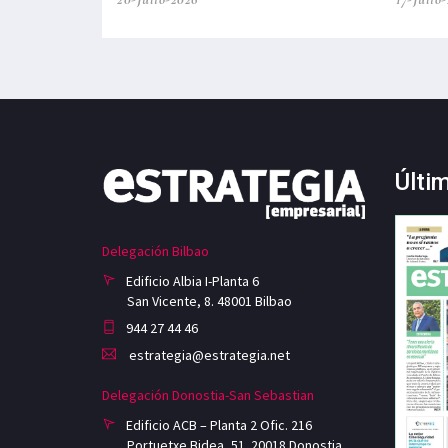
Últi
Delegación Bilbao
Edificio Albia I-Planta 6
San Vicente, 8. 48001 Bilbao
944 27 44 46
estrategia@estrategia.net
Delegación Donostia-San Sebastian
Edificio ACB – Planta 2 Ofic. 216
Portuetxe Bidea, 51. 20018 Donostia