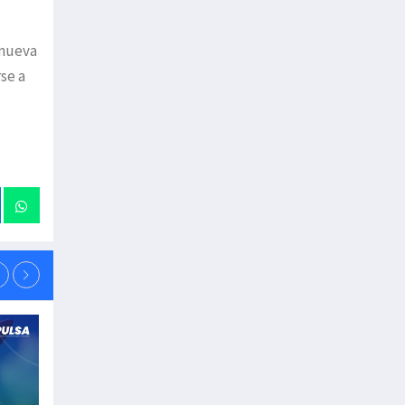
 nueva
se a