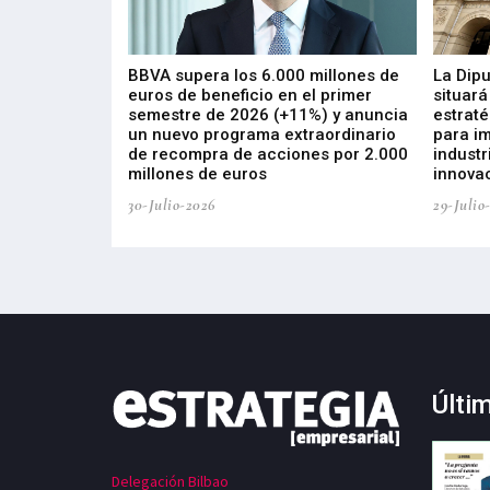
 los nuevos
BBVA supera los 6.000 millones de
La Dip
s de ZIV que, en
euros de beneficio en el primer
situará
de inversión
semestre de 2026 (+11%) y anuncia
estraté
, busca impulsar
un nuevo programa extraordinario
para i
 tecnología
de recompra de acciones por 2.000
industr
ricas del futuro
millones de euros
innovac
30-Julio-2026
29-Julio
Últi
Delegación Bilbao