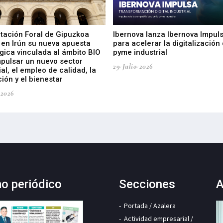
utación Foral de Gipuzkoa
Ibernova lanza Ibernova Impul
 en Irún su nueva apuesta
para acelerar la digitalización 
gica vinculada al ámbito BIO
pyme industrial
mpulsar un nuevo sector
29-Julio-2026
ial, el empleo de calidad, la
ión y el bienestar
-2026
mo periódico
Secciones
A
Portada / Azalera
Actividad empresarial /