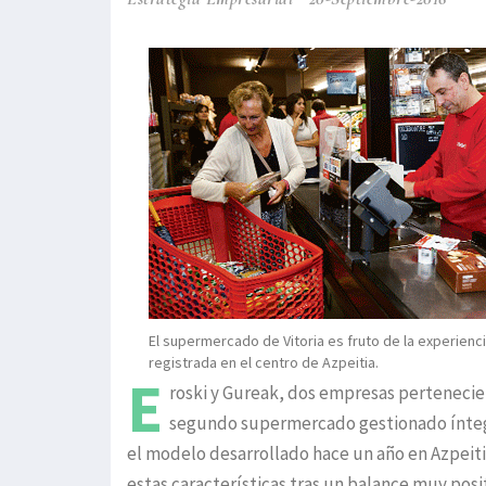
El supermercado de Vitoria es fruto de la experienci
registrada en el centro de Azpeitia.
E
roski y Gureak, dos empresas pertenecien
segundo supermercado gestionado ínteg
el modelo desarrollado hace un año en Azpeit
estas características tras un balance muy posit