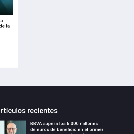
sa
Envalora garantiza a las empresas el
Euskaltel realiza
de la
cumplimiento del Reglamento
centenar de inte
Europeo de Envases y Residuos de
garantizar la con
Envases (PPWR)
29-Julio-2026
29-Julio-2026
rtículos recientes
BBVA supera los 6.000 millones
de euros de beneficio en el primer