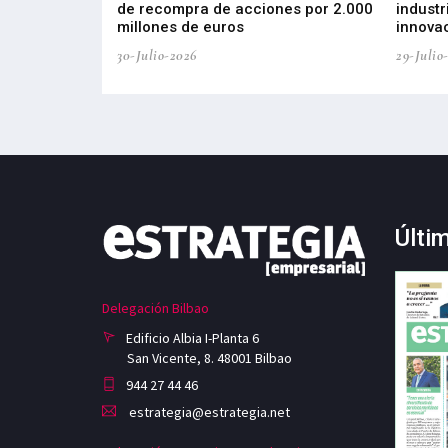
 tecnología
de recompra de acciones por 2.000
industr
ricas del futuro
millones de euros
innovac
30-Julio-2026
29-Julio
Últi
Delegación Bilbao
Edificio Albia I-Planta 6
San Vicente, 8. 48001 Bilbao
944 27 44 46
estrategia@estrategia.net