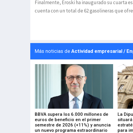
Finalmente, Eroski ha inaugurado su cuarta est
cuenta con un total de 62 gasolineras que ofr
Más noticias de
Actividad empresarial / E
 los nuevos
BBVA supera los 6.000 millones de
La Dip
s de ZIV que, en
euros de beneficio en el primer
situará
de inversión
semestre de 2026 (+11%) y anuncia
estraté
, busca impulsar
un nuevo programa extraordinario
para i