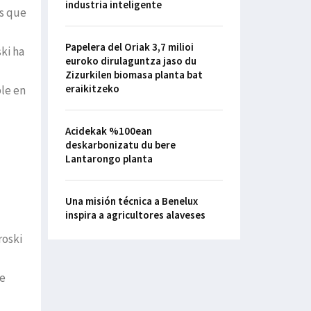
industria inteligente
os que
Papelera del Oriak 3,7 milioi
ki ha
euroko dirulaguntza jaso du
Zizurkilen biomasa planta bat
eraikitzeko
le en
Acidekak %100ean
deskarbonizatu du bere
Lantarongo planta
Una misión técnica a Benelux
inspira a agricultores alaveses
roski
de