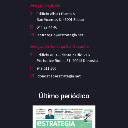
Delegación Bilbao
Edificio Albia I-Planta 6
San Vicente, 8. 48001 Bilbao
944 27 44 46
estrategia@estrategia.net
Delegación Donostia-San Sebastian
Edificio ACB – Planta 2 Ofic. 216
Portuetxe Bidea, 51. 20018 Donostia
943 011 160
donostia@estrategia.net
Último periódico