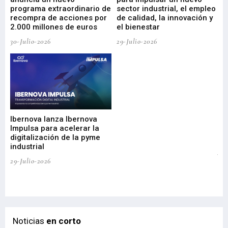
programa extraordinario de
sector industrial, el empleo
29-
recompra de acciones por
de calidad, la innovación y
2.000 millones de euros
el bienestar
30-Julio-2026
29-Julio-2026
Mi
nu
di
Ibernova lanza Ibernova
ma
Impulsa para acelerar la
in
digitalización de la pyme
mi
industrial
de
te
29-Julio-2026
el
29-
Noticias
en corto