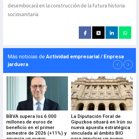
desembocará en la construcción de la futura historia
sociosanitaria.
Más noticias de
Actividad empresarial / Enpresa
jarduera
e
BBVA supera los 6.000
La Diputación Foral de
En
millones de euros de
Gipuzkoa situará en Irún su
em
beneficio en el primer
nueva apuesta estratégica
de
ad
semestre de 2026 (+11%) y
vinculada al ámbito BIO
En
anuncia un nuevo
para impulsar un nuevo
En