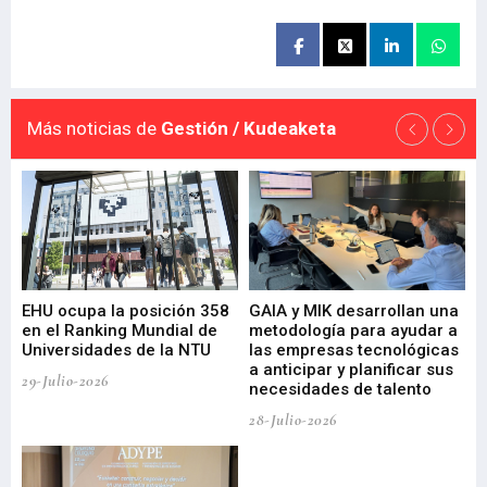
Más noticias de
Gestión / Kudeaketa
EHU ocupa la posición 358
GAIA y MIK desarrollan una
De
en el Ranking Mundial de
metodología para ayudar a
Fu
a
Universidades de la NTU
las empresas tecnológicas
nu
a anticipar y planificar sus
ac
29-Julio-2026
necesidades de talento
cr
de
28-Julio-2026
22-