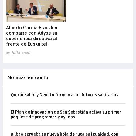
Alberto García Erauzkin
comparte con Adype su
BI
experiencia directiva al
pr
frente de Euskaltel
en
23-Julio-2026
21-
Noticias
en corto
Quirónsalud y Deusto forman a los futuros sanitarios
El Plan de Innovación de San Sebastián activa su primer
paquete de programas y ayudas
Bilbao aprueba su nueva hoja de ruta en igualdad, con