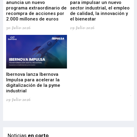
anuncia un nuevo
para impulsar un nuevo
En
programa extraordinario de
sector industrial, el empleo
29-
recompra de acciones por
de calidad, la innovación y
2.000 millones de euros
el bienestar
30-Julio-2026
29-Julio-2026
Mi
nu
di
Ibernova lanza Ibernova
ma
Impulsa para acelerar la
in
digitalización de la pyme
mi
industrial
de
te
29-Julio-2026
el
29-
Noticias
en corto