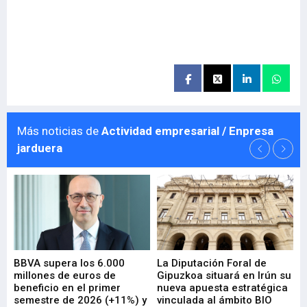
Más noticias de
Actividad empresarial / Enpresa
jarduera
e
BBVA supera los 6.000
La Diputación Foral de
En
millones de euros de
Gipuzkoa situará en Irún su
em
beneficio en el primer
nueva apuesta estratégica
de
ad
semestre de 2026 (+11%) y
vinculada al ámbito BIO
En