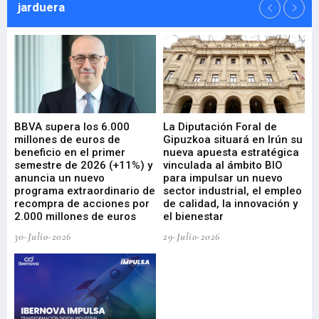
jarduera
e
BBVA supera los 6.000
La Diputación Foral de
En
millones de euros de
Gipuzkoa situará en Irún su
em
beneficio en el primer
nueva apuesta estratégica
de
ad
semestre de 2026 (+11%) y
vinculada al ámbito BIO
En
anuncia un nuevo
para impulsar un nuevo
En
programa extraordinario de
sector industrial, el empleo
29-
recompra de acciones por
de calidad, la innovación y
2.000 millones de euros
el bienestar
30-Julio-2026
29-Julio-2026
Mi