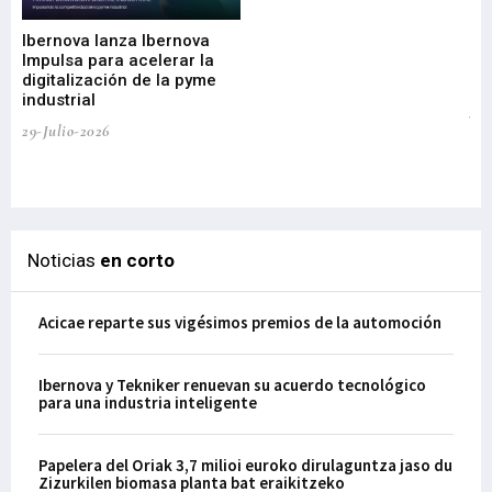
nu
di
Ibernova lanza Ibernova
ma
Impulsa para acelerar la
in
digitalización de la pyme
mi
industrial
de
te
29-Julio-2026
el
29-
Noticias
en corto
Acicae reparte sus vigésimos premios de la automoción
Ibernova y Tekniker renuevan su acuerdo tecnológico
para una industria inteligente
Papelera del Oriak 3,7 milioi euroko dirulaguntza jaso du
Zizurkilen biomasa planta bat eraikitzeko