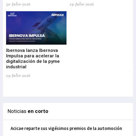
30-Julio-2026
29-Julio-2026
Mi
nu
di
Ibernova lanza Ibernova
ma
Impulsa para acelerar la
in
digitalización de la pyme
mi
industrial
de
te
29-Julio-2026
el
29-
Noticias
en corto
Acicae reparte sus vigésimos premios de la automoción