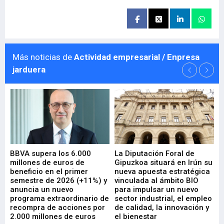
Más noticias de
Actividad empresarial / Enpresa
jarduera
e
BBVA supera los 6.000
La Diputación Foral de
En
millones de euros de
Gipuzkoa situará en Irún su
em
beneficio en el primer
nueva apuesta estratégica
de
ad
semestre de 2026 (+11%) y
vinculada al ámbito BIO
En
anuncia un nuevo
para impulsar un nuevo
En
programa extraordinario de
sector industrial, el empleo
29-
recompra de acciones por
de calidad, la innovación y
2.000 millones de euros
el bienestar