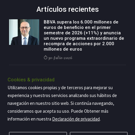
Artículos recientes
BBVA supera los 6.000 millones de
euros de beneficio en el primer
semestre de 2026 (+11%) y anuncia
un nuevo programa extraordinario de
recompra de acciones por 2.000
millones de euros
30-Julio-2026
BBVA acelera el crecimiento de su
negocio agro con un modelo global
Cookies & privacidad
de especialización presente en siete
Utilizamos cookies propias y de terceros para mejorar su
países
experiencia y nuestros servicios analizando sus hábitos de
29-Julio-2026
navegación en nuestro sitio web. Si continúa navegando,
consideramos que acepta su uso. Puede Obtener más
información en nuestra
Declaración de privacidad
.
Copyright@2026 Estrategia Empresarial