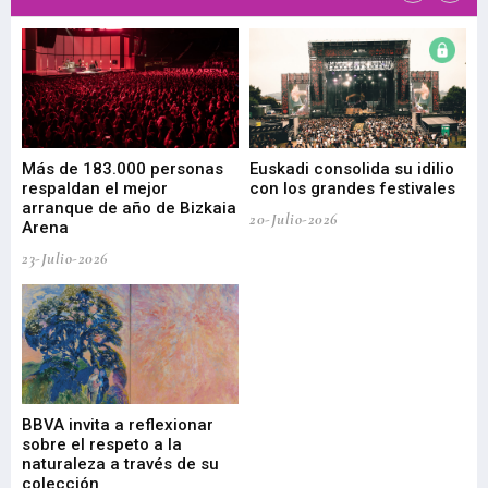
 de
Más de 183.000 personas
Euskadi consolida su idilio
Te
respaldan el mejor
con los grandes festivales
co
arranque de año de Bizkaia
de
20-Julio-2026
Arena
20-
23-Julio-2026
Gu
BBVA invita a reflexionar
mu
sobre el respeto a la
an
naturaleza a través de su
03-
colección