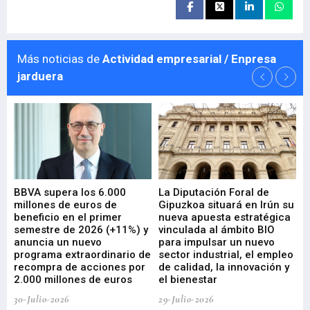
Más noticias de
Actividad empresarial / Enpresa
jarduera
e
BBVA supera los 6.000
La Diputación Foral de
En
millones de euros de
Gipuzkoa situará en Irún su
em
beneficio en el primer
nueva apuesta estratégica
de
ad
semestre de 2026 (+11%) y
vinculada al ámbito BIO
En
anuncia un nuevo
para impulsar un nuevo
En
programa extraordinario de
sector industrial, el empleo
29-
recompra de acciones por
de calidad, la innovación y
2.000 millones de euros
el bienestar
30-Julio-2026
29-Julio-2026