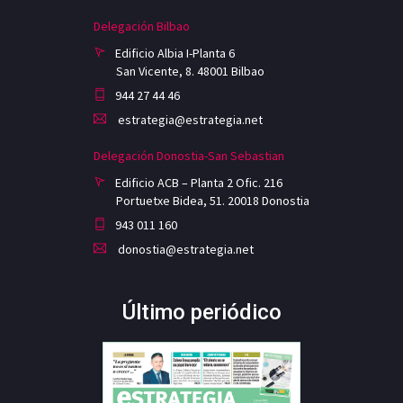
Delegación Bilbao
Edificio Albia I-Planta 6
San Vicente, 8. 48001 Bilbao
944 27 44 46
estrategia@estrategia.net
Delegación Donostia-San Sebastian
Edificio ACB – Planta 2 Ofic. 216
Portuetxe Bidea, 51. 20018 Donostia
943 011 160
donostia@estrategia.net
Último periódico