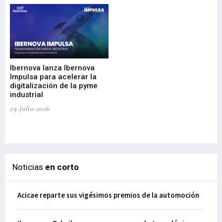
Mi
nu
di
Ibernova lanza Ibernova
ma
Impulsa para acelerar la
in
digitalización de la pyme
mi
industrial
de
te
29-Julio-2026
el
29-
Noticias
en corto
Acicae reparte sus vigésimos premios de la automoción