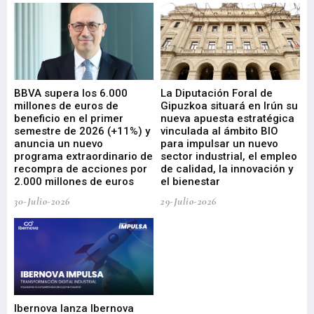
e
BBVA supera los 6.000
La Diputación Foral de
En
millones de euros de
Gipuzkoa situará en Irún su
em
beneficio en el primer
nueva apuesta estratégica
de
ad
semestre de 2026 (+11%) y
vinculada al ámbito BIO
En
anuncia un nuevo
para impulsar un nuevo
En
programa extraordinario de
sector industrial, el empleo
29-
recompra de acciones por
de calidad, la innovación y
2.000 millones de euros
el bienestar
30-Julio-2026
29-Julio-2026
Mi
nu
di
Ibernova lanza Ibernova
ma