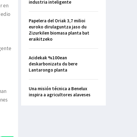
industria inteligente
r en
Medio
Papelera del Oriak 3,7 milioi
euroko dirulaguntza jaso du
Zizurkilen biomasa planta bat
eraikitzeko
igente
Acidekak %100ean
deskarbonizatu du bere
Lantarongo planta
Una misión técnica a Benelux
han
inspira a agricultores alaveses
ones