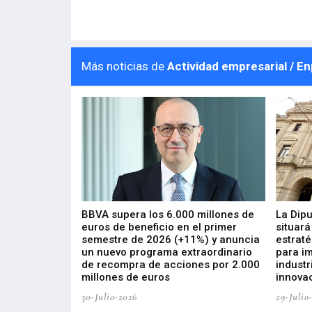
Más noticias de
Actividad empresarial / E
 los nuevos
BBVA supera los 6.000 millones de
La Dip
s de ZIV que, en
euros de beneficio en el primer
situará
de inversión
semestre de 2026 (+11%) y anuncia
estraté
, busca impulsar
un nuevo programa extraordinario
para i
 tecnología
de recompra de acciones por 2.000
industr
ricas del futuro
millones de euros
innovac
30-Julio-2026
29-Julio