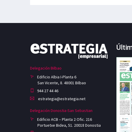
Últi
Delegación Bilbao
Edificio Albia I-Planta 6
San Vicente, 8. 48001 Bilbao
944 27 44 46
estrategia@estrategia.net
Delegación Donostia-San Sebastian
Edificio ACB – Planta 2 Ofic. 216
Portuetxe Bidea, 51. 20018 Donostia