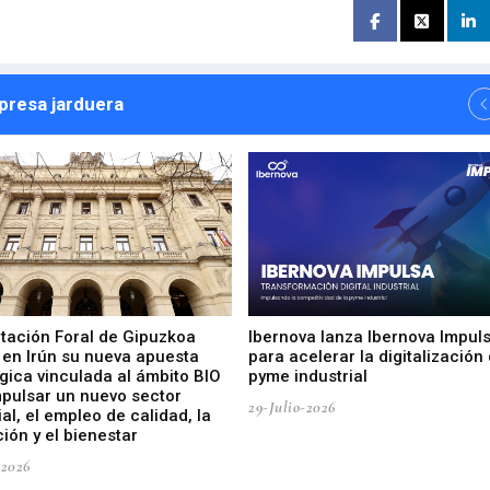
npresa jarduera
utación Foral de Gipuzkoa
Ibernova lanza Ibernova Impul
 en Irún su nueva apuesta
para acelerar la digitalización 
gica vinculada al ámbito BIO
pyme industrial
mpulsar un nuevo sector
29-Julio-2026
ial, el empleo de calidad, la
ión y el bienestar
-2026