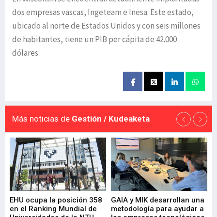
dos empresas vascas, Ingeteam e Inesa. Este estado,
ubicado al norte de Estados Unidos y con seis millones
de habitantes, tiene un PIB per cápita de 42.000
dólares.
Más noticias de
Gestión / Kudeaketa
EHU ocupa la posición 358
GAIA y MIK desarrollan una
De
en el Ranking Mundial de
metodología para ayudar a
Fu