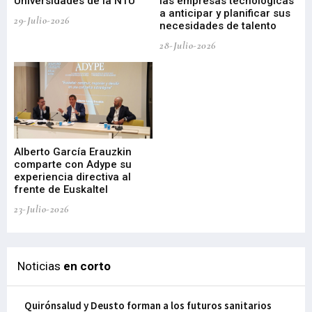
a
Universidades de la NTU
las empresas tecnológicas
nu
a anticipar y planificar sus
ac
29-Julio-2026
necesidades de talento
cr
de
28-Julio-2026
22-
Alberto García Erauzkin
comparte con Adype su
BI
experiencia directiva al
pr
frente de Euskaltel
en
23-Julio-2026
21-
Noticias
en corto
Quirónsalud y Deusto forman a los futuros sanitarios