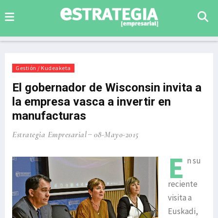
Gestión / Kudeaketa
El gobernador de Wisconsin invita a
la empresa vasca a invertir en
manufacturas
Estrategia Empresarial
08-Mayo-2015
E
n su
reciente
visita a
Euskadi,