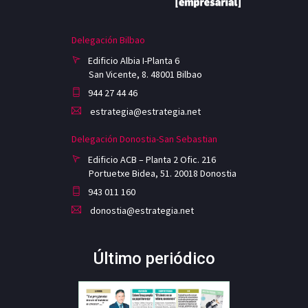
Delegación Bilbao
Edificio Albia I-Planta 6
San Vicente, 8. 48001 Bilbao
944 27 44 46
estrategia@estrategia.net
Delegación Donostia-San Sebastian
Edificio ACB – Planta 2 Ofic. 216
Portuetxe Bidea, 51. 20018 Donostia
943 011 160
donostia@estrategia.net
Último periódico