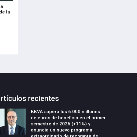
sa
Envalora garantiza a las empresas el
Euskaltel realiza
de la
cumplimiento del Reglamento
centenar de inte
Europeo de Envases y Residuos de
garantizar la con
Envases (PPWR)
29-Julio-2026
29-Julio-2026
rtículos recientes
BBVA supera los 6.000 millones
de euros de beneficio en el primer
semestre de 2026 (+11%) y
anuncia un nuevo programa
extraordinario de recompra de