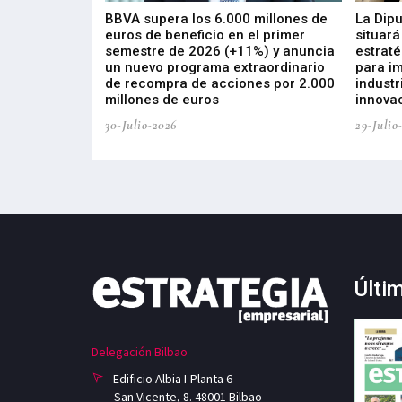
 los nuevos
BBVA supera los 6.000 millones de
La Dip
s de ZIV que, en
euros de beneficio en el primer
situará
de inversión
semestre de 2026 (+11%) y anuncia
estraté
, busca impulsar
un nuevo programa extraordinario
para i
 tecnología
de recompra de acciones por 2.000
industr
ricas del futuro
millones de euros
innovac
30-Julio-2026
29-Julio
Últi
Delegación Bilbao
Edificio Albia I-Planta 6
San Vicente, 8. 48001 Bilbao