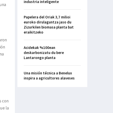
industria inteligente
 una
Papelera del Oriak 3,7 milioi
euroko dirulaguntza jaso du
Zizurkilen biomasa planta bat
eraikitzeko
aron
ión
Acidekak %100ean
deskarbonizatu du bere
una
Lantarongo planta
Una misión técnica a Benelux
inspira a agricultores alaveses
s con
ue la