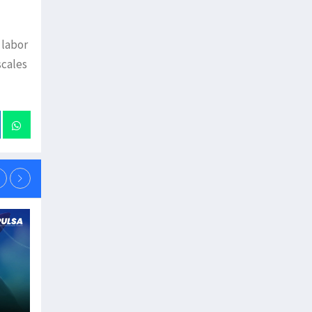
 labor
scales