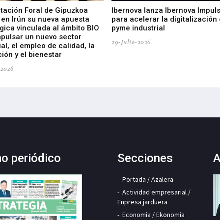
utación Foral de Gipuzkoa
Ibernova lanza Ibernova Impul
 en Irún su nueva apuesta
para acelerar la digitalización 
gica vinculada al ámbito BIO
pyme industrial
mpulsar un nuevo sector
29-Julio-2026
ial, el empleo de calidad, la
ión y el bienestar
-2026
mo periódico
Secciones
A
Portada / Azalera
Actividad empresarial /
Enpresa jarduera
Economía / Ekonomia