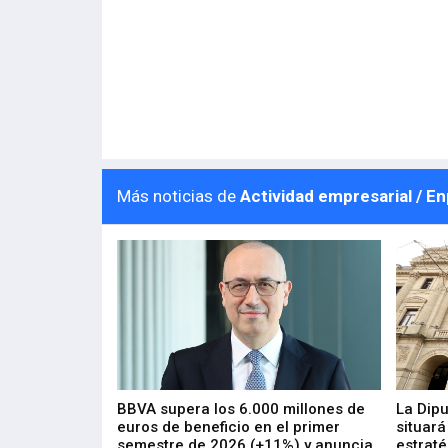
Más noticias de
Actividad empresarial / E
 los nuevos
BBVA supera los 6.000 millones de
La Dip
s de ZIV que, en
euros de beneficio en el primer
situará
de inversión
semestre de 2026 (+11%) y anuncia
estraté