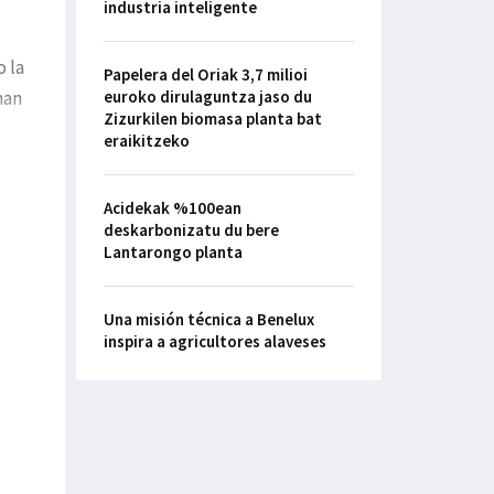
industria inteligente
o la
Papelera del Oriak 3,7 milioi
han
euroko dirulaguntza jaso du
Zizurkilen biomasa planta bat
eraikitzeko
Acidekak %100ean
deskarbonizatu du bere
Lantarongo planta
Una misión técnica a Benelux
inspira a agricultores alaveses