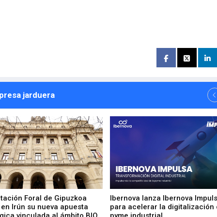
npresa jarduera
utación Foral de Gipuzkoa
Ibernova lanza Ibernova Impul
 en Irún su nueva apuesta
para acelerar la digitalización 
gica vinculada al ámbito BIO
pyme industrial