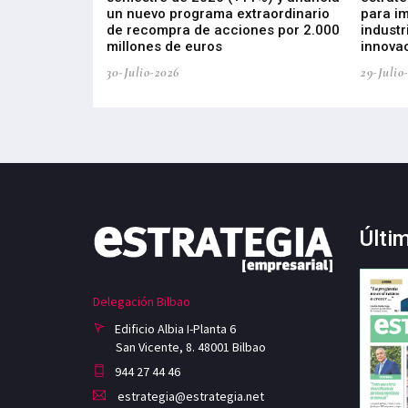
, busca impulsar
un nuevo programa extraordinario
para i
 tecnología
de recompra de acciones por 2.000
industr
ricas del futuro
millones de euros
innovac
30-Julio-2026
29-Julio
Últi
Delegación Bilbao
Edificio Albia I-Planta 6
San Vicente, 8. 48001 Bilbao
944 27 44 46
estrategia@estrategia.net