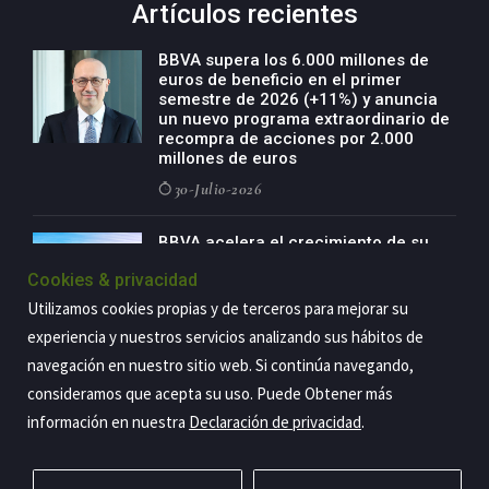
Artículos recientes
BBVA supera los 6.000 millones de
euros de beneficio en el primer
semestre de 2026 (+11%) y anuncia
un nuevo programa extraordinario de
recompra de acciones por 2.000
millones de euros
30-Julio-2026
BBVA acelera el crecimiento de su
negocio agro con un modelo global
Cookies & privacidad
de especialización presente en siete
países
Utilizamos cookies propias y de terceros para mejorar su
29-Julio-2026
experiencia y nuestros servicios analizando sus hábitos de
navegación en nuestro sitio web. Si continúa navegando,
consideramos que acepta su uso. Puede Obtener más
información en nuestra
Declaración de privacidad
.
Copyright@2026 Estrategia Empresarial
Privacidad
Aviso legal
Política de cookies
Contacto
RSS