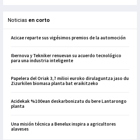
Noticias
en corto
Acicae reparte sus vigésimos premios de la automoción
Ibernova y Tekniker renuevan su acuerdo tecnológico
para una industria inteligente
Papelera del Oriak 3,7 milioi euroko dirulaguntza jaso du
Zizurkilen biomasa planta bat eraikitzeko
Acidekak %100ean deskarbonizatu du bere Lantarongo
planta
Una misión técnica a Benelux inspira a agricultores
alaveses