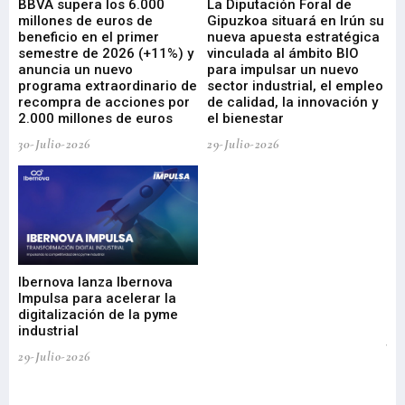
e
BBVA supera los 6.000
La Diputación Foral de
En
millones de euros de
Gipuzkoa situará en Irún su
em
beneficio en el primer
nueva apuesta estratégica
de
ad
semestre de 2026 (+11%) y
vinculada al ámbito BIO
En
anuncia un nuevo
para impulsar un nuevo
En
programa extraordinario de
sector industrial, el empleo
29-
recompra de acciones por
de calidad, la innovación y
2.000 millones de euros
el bienestar
30-Julio-2026
29-Julio-2026
Mi
nu
di
Ibernova lanza Ibernova
ma
Impulsa para acelerar la
in
digitalización de la pyme
mi
industrial
de
te
29-Julio-2026
el
29-