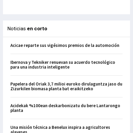
29-
Noticias
en corto
Acicae reparte sus vigésimos premios de la automoción
Ibernova y Tekniker renuevan su acuerdo tecnológico
para una industria inteligente
Papelera del Oriak 3,7 milioi euroko dirulaguntza jaso du
Zizurkilen biomasa planta bat eraikitzeko
Acidekak %100ean deskarbonizatu du bere Lantarongo
planta
Una misión técnica a Benelux inspira a agricultores
alaveses