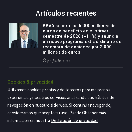
Artículos recientes
BBVA supera los 6.000 millones de
euros de beneficio en el primer
semestre de 2026 (+11%) y anuncia
un nuevo programa extraordinario de
recompra de acciones por 2.000
millones de euros
30-Julio-2026
BBVA acelera el crecimiento de su
negocio agro con un modelo global
Cookies & privacidad
de especialización presente en siete
Utilizamos cookies propias y de terceros para mejorar su
países
experiencia y nuestros servicios analizando sus hábitos de
29-Julio-2026
navegación en nuestro sitio web. Si continúa navegando,
consideramos que acepta su uso. Puede Obtener más
información en nuestra
Declaración de privacidad
.
Copyright@2026 Estrategia Empresarial