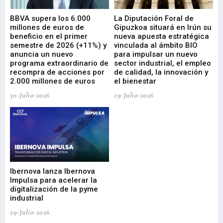
e
BBVA supera los 6.000
La Diputación Foral de
En
millones de euros de
Gipuzkoa situará en Irún su
em
beneficio en el primer
nueva apuesta estratégica
de
ad
semestre de 2026 (+11%) y
vinculada al ámbito BIO
En
anuncia un nuevo
para impulsar un nuevo
En
programa extraordinario de
sector industrial, el empleo
29-
recompra de acciones por
de calidad, la innovación y
2.000 millones de euros
el bienestar
30-Julio-2026
29-Julio-2026
Mi
nu
di
Ibernova lanza Ibernova
ma
Impulsa para acelerar la
in
digitalización de la pyme
mi
industrial
de
te
29-Julio-2026
el