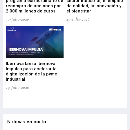
programa extraordinario de
sector industrial, el empleo
29-
recompra de acciones por
de calidad, la innovación y
2.000 millones de euros
el bienestar
30-Julio-2026
29-Julio-2026
Mi
nu
di
Ibernova lanza Ibernova
ma
Impulsa para acelerar la
in
digitalización de la pyme
mi
industrial
de
te
29-Julio-2026
el
29-
Noticias
en corto