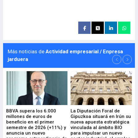
Más noticias de
Actividad empresarial / Enpresa
jarduera
e
BBVA supera los 6.000
La Diputación Foral de
En
millones de euros de
Gipuzkoa situará en Irún su
em
beneficio en el primer
nueva apuesta estratégica
de
ad
semestre de 2026 (+11%) y
vinculada al ámbito BIO
En
anuncia un nuevo
para impulsar un nuevo
En