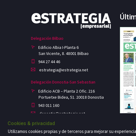
Últi
Delegación Bilbao
Edificio Albia I-Planta 6
San Vicente, 8. 48001 Bilbao
944 27 44 46
estrategia@estrategia.net
Delegación Donostia-San Sebastian
Edificio ACB – Planta 2 Ofic. 216
Portuetxe Bidea, 51. 20018 Donostia
943 011 160
donostia@estrategia.net
Cookies & privacidad
Utilizamos cookies propias y de terceros para mejorar su experienci