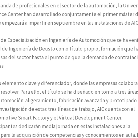
manda de profesionales en el sector de la automoción, la Unive
ence Center han desarrollado conjuntamente el primer máster 
 empezará a impartir en septiembre en las instalaciones de AIC
 de Especialización en Ingeniería de Automoción que se ha ven
d de Ingeniería de Deusto como título propio, formación que h
sas del sector hasta el punto de que la demanda de contratac
es.
mo elemento clave y diferenciador, donde las empresas colabor
solver. Para ello, el título se ha diseñado en torno a tres área
 automoción: aligeramiento, fabricación avanzada y prototipado
investigación de estas tres líneas de trabajo, AIC cuenta con el
motive Smart Factory y el Virtual Development Center.
cipantes dedicarán media jornada en estas instalaciones a la
 para la adquisición de competencias y conocimientos en aula. 