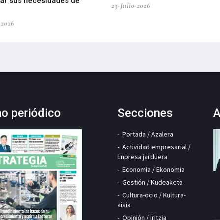
car sus necesidades de
23-Julio-2026
-2026
mo periódico
Secciones
A
Portada / Azalera
Actividad empresarial /
Enpresa jarduera
Economía / Ekonomia
Gestión / Kudeaketa
Cultura-ocio / Kultura-
aisia
Opinión / Iritzia