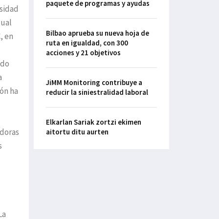
paquete de programas y ayudas
rsidad
dual
Bilbao aprueba su nueva hoja de
, en
ruta en igualdad, con 300
acciones y 21 objetivos
ido
a
JiMM Monitoring contribuye a
ión ha
reducir la siniestralidad laboral
Elkarlan Sariak zortzi ekimen
adoras
aitortu ditu aurten
s
La