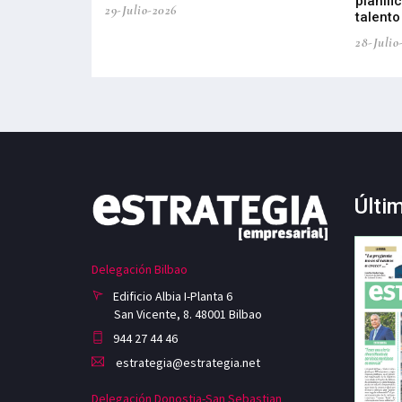
planifi
29-Julio-2026
talento
28-Julio
Últi
Delegación Bilbao
Edificio Albia I-Planta 6
San Vicente, 8. 48001 Bilbao
944 27 44 46
estrategia@estrategia.net
Delegación Donostia-San Sebastian