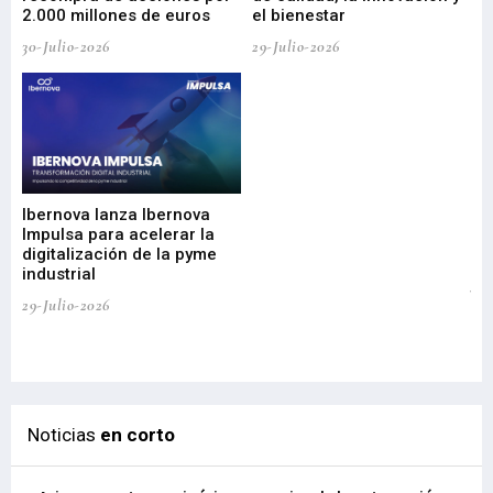
2.000 millones de euros
el bienestar
30-Julio-2026
29-Julio-2026
Mi
nu
di
Ibernova lanza Ibernova
ma
Impulsa para acelerar la
in
digitalización de la pyme
mi
industrial
de
te
29-Julio-2026
el
29-
Noticias
en corto