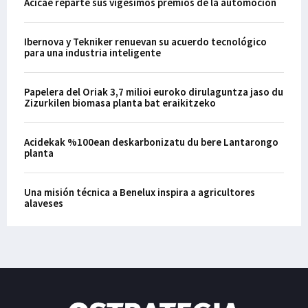
Acicae reparte sus vigésimos premios de la automoción
Ibernova y Tekniker renuevan su acuerdo tecnológico
para una industria inteligente
Papelera del Oriak 3,7 milioi euroko dirulaguntza jaso du
Zizurkilen biomasa planta bat eraikitzeko
Acidekak %100ean deskarbonizatu du bere Lantarongo
planta
Una misión técnica a Benelux inspira a agricultores
alaveses