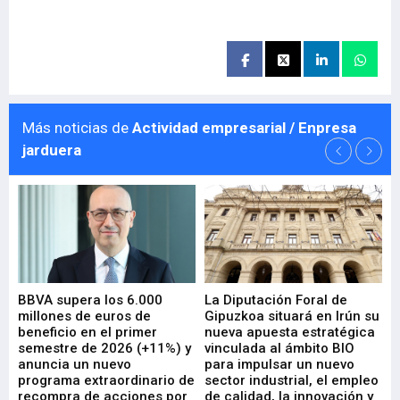
Más noticias de
Actividad empresarial / Enpresa
jarduera
e
BBVA supera los 6.000
La Diputación Foral de
En
millones de euros de
Gipuzkoa situará en Irún su
em
beneficio en el primer
nueva apuesta estratégica
de
ad
semestre de 2026 (+11%) y
vinculada al ámbito BIO
En
anuncia un nuevo
para impulsar un nuevo
En
programa extraordinario de
sector industrial, el empleo
29-
recompra de acciones por
de calidad, la innovación y