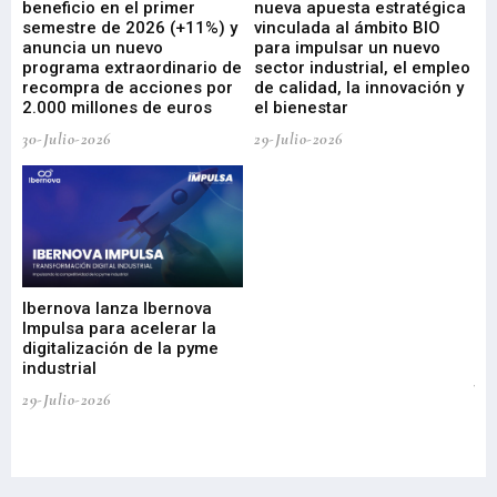
beneficio en el primer
nueva apuesta estratégica
de
ad
semestre de 2026 (+11%) y
vinculada al ámbito BIO
En
anuncia un nuevo
para impulsar un nuevo
En
programa extraordinario de
sector industrial, el empleo
29-
recompra de acciones por
de calidad, la innovación y
2.000 millones de euros
el bienestar
30-Julio-2026
29-Julio-2026
Mi
nu
di
Ibernova lanza Ibernova
ma
Impulsa para acelerar la
in
digitalización de la pyme
mi
industrial
de
te
29-Julio-2026
el
29-