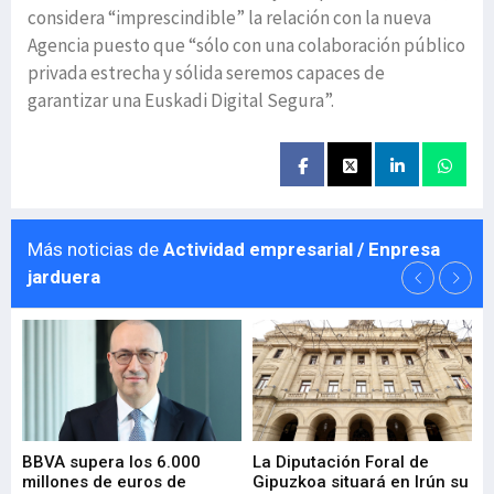
considera “imprescindible” la relación con la nueva
Agencia puesto que “sólo con una colaboración público
privada estrecha y sólida seremos capaces de
garantizar una Euskadi Digital Segura”.
Más noticias de
Actividad empresarial / Enpresa
jarduera
e
BBVA supera los 6.000
La Diputación Foral de
En
millones de euros de
Gipuzkoa situará en Irún su
em