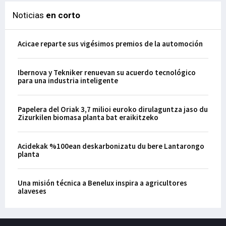
Noticias
en corto
Acicae reparte sus vigésimos premios de la automoción
Ibernova y Tekniker renuevan su acuerdo tecnológico
para una industria inteligente
Papelera del Oriak 3,7 milioi euroko dirulaguntza jaso du
Zizurkilen biomasa planta bat eraikitzeko
Acidekak %100ean deskarbonizatu du bere Lantarongo
planta
Una misión técnica a Benelux inspira a agricultores
alaveses