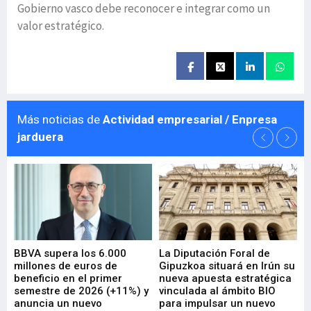
Gobierno vasco debe reconocer e integrar como un
valor estratégico.
Más noticias de
Actividad empresarial / Enpresa
jarduera
e
BBVA supera los 6.000
La Diputación Foral de
En
millones de euros de
Gipuzkoa situará en Irún su
em
beneficio en el primer
nueva apuesta estratégica
de
ad
semestre de 2026 (+11%) y
vinculada al ámbito BIO
En
anuncia un nuevo
para impulsar un nuevo
En