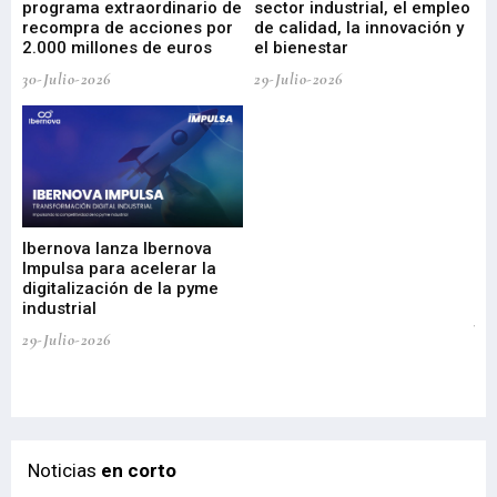
programa extraordinario de
sector industrial, el empleo
29-
recompra de acciones por
de calidad, la innovación y
2.000 millones de euros
el bienestar
30-Julio-2026
29-Julio-2026
Mi
nu
di
Ibernova lanza Ibernova
ma
Impulsa para acelerar la
in
digitalización de la pyme
mi
industrial
de
te
29-Julio-2026
el
29-
Noticias
en corto