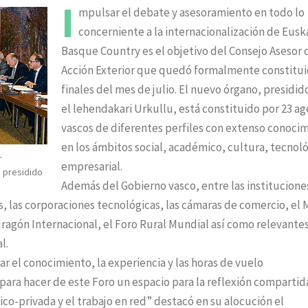
I
mpulsar el debate y asesoramiento en todo lo
concerniente a la internacionalización de Eusk
Basque Country es el objetivo del Consejo Asesor 
Acción Exterior que quedó formalmente constitui
finales del mes de julio. El nuevo órgano, presidid
el lehendakari Urkullu, está constituido por 23 a
vascos de diferentes perfiles con extenso conoci
en los ámbitos social, académico, cultura, tecnoló
r
empresarial.
, presidido
Además del Gobierno vasco, entre las institucione
s, las corporaciones tecnológicas, las cámaras de comercio, el
agón Internacional, el Foro Rural Mundial así como relevante
l.
r el conocimiento, la experiencia y las horas de vuelo
para hacer de este Foro un espacio para la reflexión compartid
co-privada y el trabajo en red” destacó en su alocución el