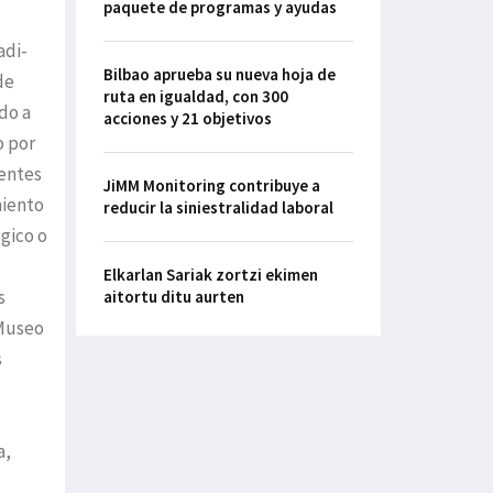
paquete de programas y ayudas
adi-
Bilbao aprueba su nueva hoja de
de
ruta en igualdad, con 300
do a
acciones y 21 objetivos
o por
gentes
JiMM Monitoring contribuye a
miento
reducir la siniestralidad laboral
gico o
Elkarlan Sariak zortzi ekimen
s
aitortu ditu aurten
 Museo
s
a,