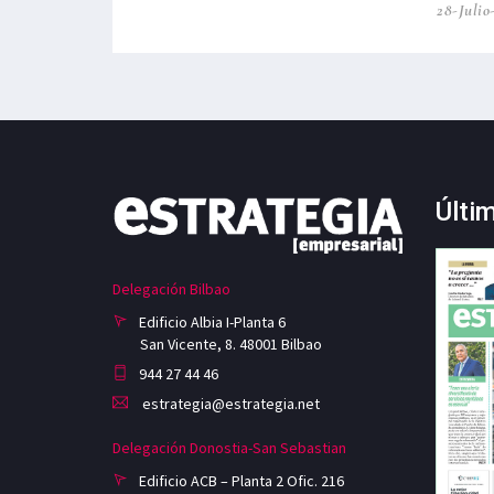
28-Julio
Últi
Delegación Bilbao
Edificio Albia I-Planta 6
San Vicente, 8. 48001 Bilbao
944 27 44 46
estrategia@estrategia.net
Delegación Donostia-San Sebastian
Edificio ACB – Planta 2 Ofic. 216