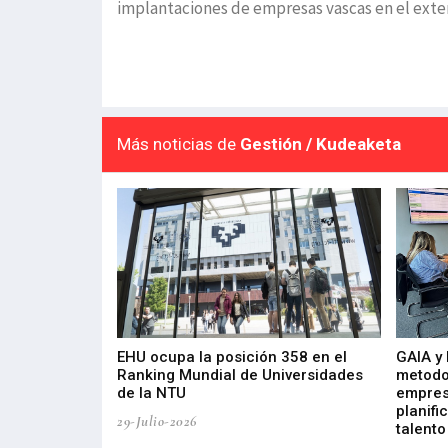
implantaciones de empresas vascas en el exter
Más noticias de
Gestión / Kudeaketa
de 400 proyectos
EHU ocupa la posición 358 en el
GAIA y
sus diez años de
Ranking Mundial de Universidades
metodo
de la NTU
empres
planifi
29-Julio-2026
talento