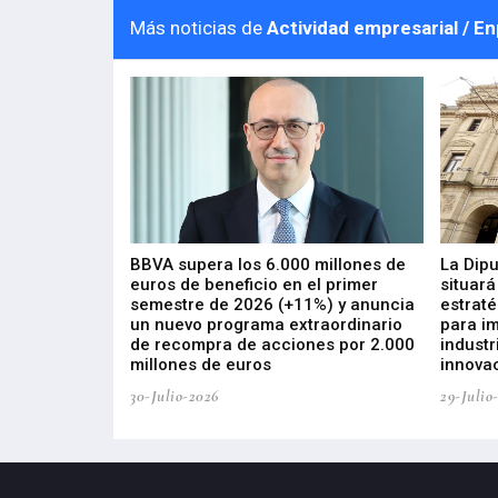
Más noticias de
Actividad empresarial / E
 los nuevos
BBVA supera los 6.000 millones de
La Dip
s de ZIV que, en
euros de beneficio en el primer
situará
de inversión
semestre de 2026 (+11%) y anuncia
estraté
, busca impulsar
un nuevo programa extraordinario
para i
 tecnología
de recompra de acciones por 2.000
industr
ricas del futuro
millones de euros
innovac
30-Julio-2026
29-Julio