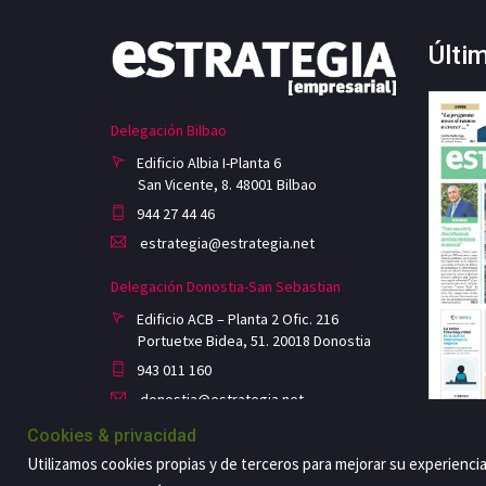
Últi
Delegación Bilbao
Edificio Albia I-Planta 6
San Vicente, 8. 48001 Bilbao
944 27 44 46
estrategia@estrategia.net
Delegación Donostia-San Sebastian
Edificio ACB – Planta 2 Ofic. 216
Portuetxe Bidea, 51. 20018 Donostia
943 011 160
donostia@estrategia.net
Cookies & privacidad
Utilizamos cookies propias y de terceros para mejorar su experienci