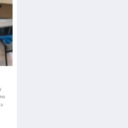
y
omo
la