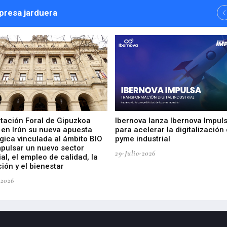
npresa jarduera
utación Foral de Gipuzkoa
Ibernova lanza Ibernova Impul
 en Irún su nueva apuesta
para acelerar la digitalización 
gica vinculada al ámbito BIO
pyme industrial
mpulsar un nuevo sector
29-Julio-2026
ial, el empleo de calidad, la
ión y el bienestar
-2026