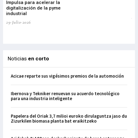
Impulsa para acelerar la
in
digitalización de la pyme
mi
industrial
de
te
29-Julio-2026
el
29-
Noticias
en corto
Acicae reparte sus vigésimos premios de la automoción
Ibernova y Tekniker renuevan su acuerdo tecnológico
para una industria inteligente
Papelera del Oriak 3,7 milioi euroko dirulaguntza jaso du
Zizurkilen biomasa planta bat eraikitzeko