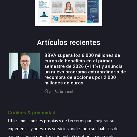
Artículos recientes
BBVA supera los 6.000 millones de
euros de beneficio en el primer
semestre de 2026 (+11%) y anuncia
un nuevo programa extraordinario de
recompra de acciones por 2.000
millones de euros
30-Julio-2026
BBVA acelera el crecimiento de su
negocio agro con un modelo global
Cookies & privacidad
de especialización presente en siete
Utilizamos cookies propias y de terceros para mejorar su
países
experiencia y nuestros servicios analizando sus hábitos de
29-Julio-2026
navegación en nuestro sitio web. Si continúa navegando,