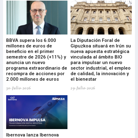
e
BBVA supera los 6.000
La Diputación Foral de
En
millones de euros de
Gipuzkoa situará en Irún su
em
beneficio en el primer
nueva apuesta estratégica
de
ad
semestre de 2026 (+11%) y
vinculada al ámbito BIO
En
anuncia un nuevo
para impulsar un nuevo
En
programa extraordinario de
sector industrial, el empleo
29-
recompra de acciones por
de calidad, la innovación y
2.000 millones de euros
el bienestar
30-Julio-2026
29-Julio-2026
Mi
nu
di
Ibernova lanza Ibernova
ma