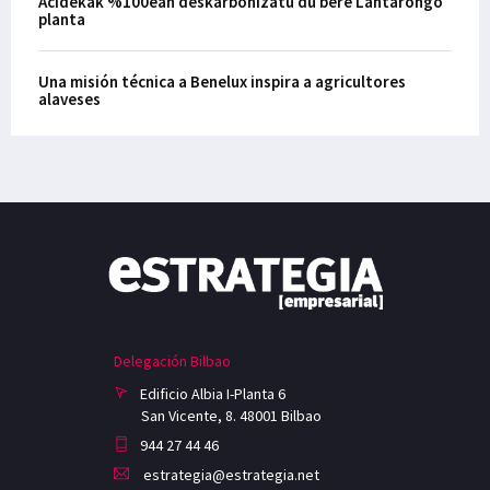
Acidekak %100ean deskarbonizatu du bere Lantarongo
planta
Una misión técnica a Benelux inspira a agricultores
alaveses
Delegación Bilbao
Edificio Albia I-Planta 6
San Vicente, 8. 48001 Bilbao
944 27 44 46
estrategia@estrategia.net