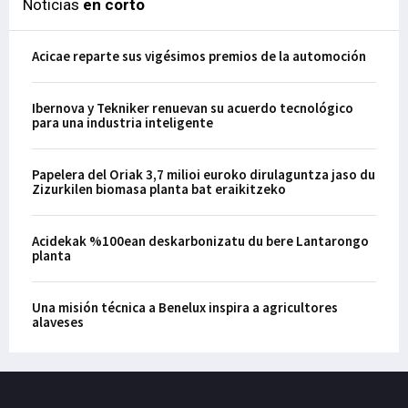
Noticias
en corto
Acicae reparte sus vigésimos premios de la automoción
Ibernova y Tekniker renuevan su acuerdo tecnológico
para una industria inteligente
Papelera del Oriak 3,7 milioi euroko dirulaguntza jaso du
Zizurkilen biomasa planta bat eraikitzeko
Acidekak %100ean deskarbonizatu du bere Lantarongo
planta
Una misión técnica a Benelux inspira a agricultores
alaveses