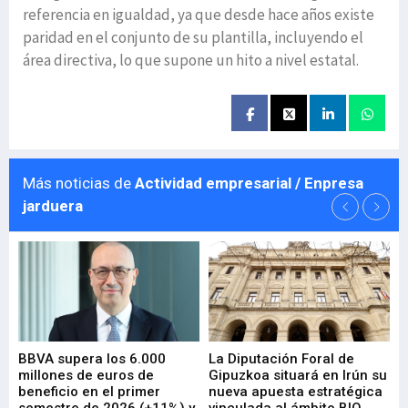
referencia en igualdad, ya que desde hace años existe
paridad en el conjunto de su plantilla, incluyendo el
área directiva, lo que supone un hito a nivel estatal.
Más noticias de
Actividad empresarial / Enpresa
jarduera
e
BBVA supera los 6.000
La Diputación Foral de
En
millones de euros de
Gipuzkoa situará en Irún su
em
beneficio en el primer
nueva apuesta estratégica
de