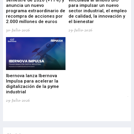
ad
semestre de 2026 (+11%) y
vinculada al ámbito BIO
En
anuncia un nuevo
para impulsar un nuevo
En
programa extraordinario de
sector industrial, el empleo
29-
recompra de acciones por
de calidad, la innovación y
2.000 millones de euros
el bienestar
30-Julio-2026
29-Julio-2026
Mi
nu
di
Ibernova lanza Ibernova
ma
Impulsa para acelerar la
in
digitalización de la pyme
mi
industrial
de
te
29-Julio-2026
el
29-