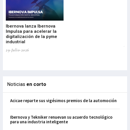
Mi
nu
di
Ibernova lanza Ibernova
ma
Impulsa para acelerar la
in
digitalización de la pyme
mi
industrial
de
te
29-Julio-2026
el
29-
Noticias
en corto
Acicae reparte sus vigésimos premios de la automoción
Ibernova y Tekniker renuevan su acuerdo tecnológico
para una industria inteligente