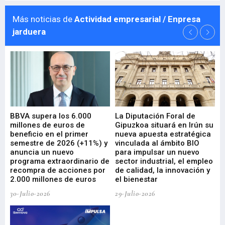
Más noticias de
Actividad empresarial / Enpresa
jarduera
e
BBVA supera los 6.000
La Diputación Foral de
En
millones de euros de
Gipuzkoa situará en Irún su
em
beneficio en el primer
nueva apuesta estratégica
de
ad
semestre de 2026 (+11%) y
vinculada al ámbito BIO
En
anuncia un nuevo
para impulsar un nuevo
En
programa extraordinario de
sector industrial, el empleo
29-
recompra de acciones por
de calidad, la innovación y
2.000 millones de euros
el bienestar
30-Julio-2026
29-Julio-2026