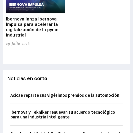
Mi
nu
di
Ibernova lanza Ibernova
ma
Impulsa para acelerar la
in
digitalización de la pyme
mi
industrial
de
te
29-Julio-2026
el
29-
Noticias
en corto
Acicae reparte sus vigésimos premios de la automoción
Ibernova y Tekniker renuevan su acuerdo tecnológico
para una industria inteligente