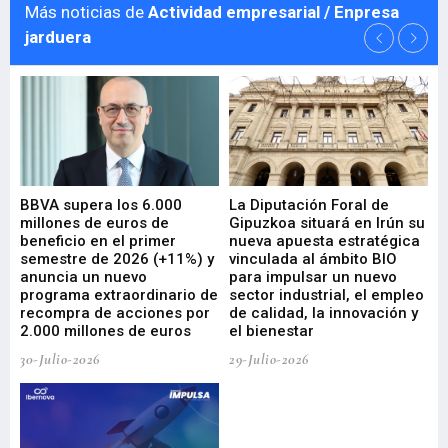
Más noticias de
Actividad empresarial / Enpresa
jarduera
e
BBVA supera los 6.000
La Diputación Foral de
En
millones de euros de
Gipuzkoa situará en Irún su
em
beneficio en el primer
nueva apuesta estratégica
de
ad
semestre de 2026 (+11%) y
vinculada al ámbito BIO
En
anuncia un nuevo
para impulsar un nuevo
En
programa extraordinario de
sector industrial, el empleo
29-
recompra de acciones por
de calidad, la innovación y
2.000 millones de euros
el bienestar
30-Julio-2026
29-Julio-2026