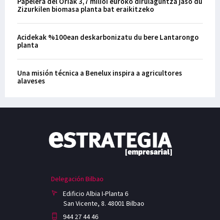
Papelera del Oriak 3,7 milioi euroko dirulaguntza jaso du
Zizurkilen biomasa planta bat eraikitzeko
Acidekak %100ean deskarbonizatu du bere Lantarongo
planta
Una misión técnica a Benelux inspira a agricultores
alaveses
Delegación Bilbao
Edificio Albia I-Planta 6
San Vicente, 8. 48001 Bilbao
944 27 44 46