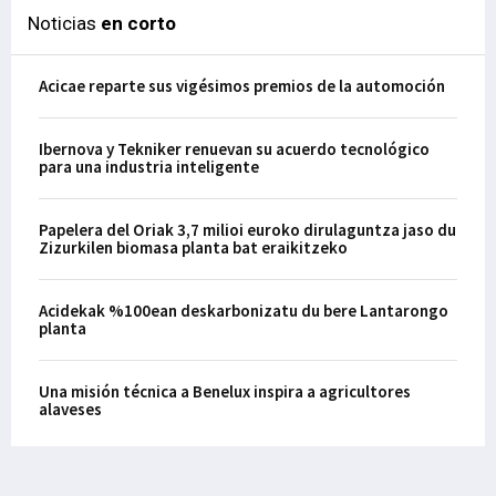
Noticias
en corto
Acicae reparte sus vigésimos premios de la automoción
Ibernova y Tekniker renuevan su acuerdo tecnológico
para una industria inteligente
Papelera del Oriak 3,7 milioi euroko dirulaguntza jaso du
Zizurkilen biomasa planta bat eraikitzeko
Acidekak %100ean deskarbonizatu du bere Lantarongo
planta
Una misión técnica a Benelux inspira a agricultores
alaveses