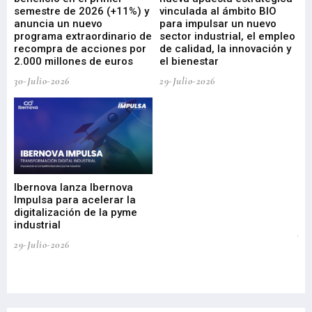
ad
semestre de 2026 (+11%) y
vinculada al ámbito BIO
En
anuncia un nuevo
para impulsar un nuevo
En
programa extraordinario de
sector industrial, el empleo
29-
recompra de acciones por
de calidad, la innovación y
2.000 millones de euros
el bienestar
30-Julio-2026
29-Julio-2026
Mi
nu
di
Ibernova lanza Ibernova
ma
Impulsa para acelerar la
in
digitalización de la pyme
mi
industrial
de
te
29-Julio-2026
el
29-