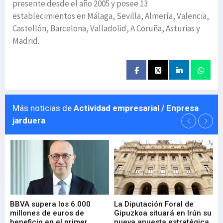
presente desde el año 2005 y posee 13
establecimientos en Málaga, Sevilla, Almería, Valencia,
Castellón, Barcelona, Valladolid, A Coruña, Asturias y
Madrid.
Más noticias de
Actividad empresarial / Enpresa
jarduera
e
BBVA supera los 6.000
La Diputación Foral de
En
millones de euros de
Gipuzkoa situará en Irún su
em
beneficio en el primer
nueva apuesta estratégica
de