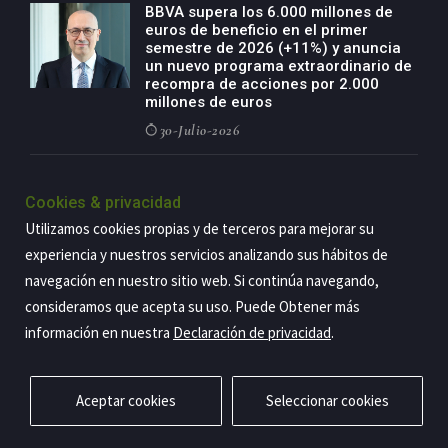
BBVA supera los 6.000 millones de
euros de beneficio en el primer
semestre de 2026 (+11%) y anuncia
un nuevo programa extraordinario de
recompra de acciones por 2.000
millones de euros
30-Julio-2026
BBVA acelera el crecimiento de su
negocio agro con un modelo global
Cookies & privacidad
de especialización presente en siete
Utilizamos cookies propias y de terceros para mejorar su
países
experiencia y nuestros servicios analizando sus hábitos de
29-Julio-2026
navegación en nuestro sitio web. Si continúa navegando,
consideramos que acepta su uso. Puede Obtener más
información en nuestra
Declaración de privacidad
.
Copyright@2026 Estrategia Empresarial
Privacidad
Aviso legal
Política de cookies
Contacto
RSS
Aceptar cookies
Seleccionar cookies