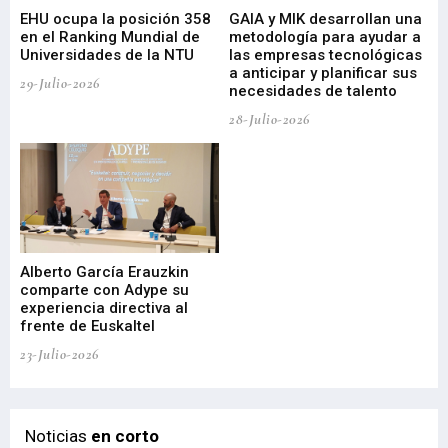
EHU ocupa la posición 358
GAIA y MIK desarrollan una
De
en el Ranking Mundial de
metodología para ayudar a
Fu
a
Universidades de la NTU
las empresas tecnológicas
nu
a anticipar y planificar sus
ac
29-Julio-2026
necesidades de talento
cr
de
28-Julio-2026
22-
Alberto García Erauzkin
comparte con Adype su
BI
experiencia directiva al
pr
frente de Euskaltel
en
23-Julio-2026
21-
Noticias
en corto