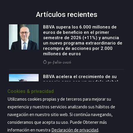
Artículos recientes
BBVA supera los 6.000 millones de
euros de beneficio en el primer
semestre de 2026 (+11%) y anuncia
un nuevo programa extraordinario de
recompra de acciones por 2.000
millones de euros
30-Julio-2026
BBVA acelera el crecimiento de su
negocio agro con un modelo global
de especialización presente en siete
Cookies & privacidad
países
Utilizamos cookies propias y de terceros para mejorar su
29-Julio-2026
experiencia y nuestros servicios analizando sus hábitos de
navegación en nuestro sitio web. Si continúa navegando,
consideramos que acepta su uso. Puede Obtener más
Copyright@2026 Estrategia Empresarial
información en nuestra
Declaración de privacidad
.