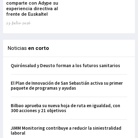
comparte con Adype su
BI
experiencia directiva al
pr
frente de Euskaltel
en
23-Julio-2026
21-
Noticias
en corto
Quirónsalud y Deusto forman a los futuros sanitarios
El Plan de Innovación de San Sebastián activa su primer
paquete de programas y ayudas
Bilbao aprueba su nueva hoja de ruta en igualdad, con
300 acciones y 21 objetivos
JiMM Monitoring contribuye a reducir la siniestralidad
laboral