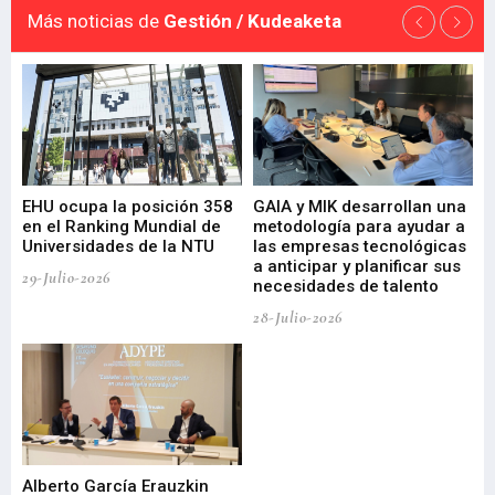
Más noticias de
Gestión / Kudeaketa
EHU ocupa la posición 358
GAIA y MIK desarrollan una
De
en el Ranking Mundial de
metodología para ayudar a
Fu
a
Universidades de la NTU
las empresas tecnológicas
nu
a anticipar y planificar sus
ac
29-Julio-2026
necesidades de talento
cr
de
28-Julio-2026
22-
Alberto García Erauzkin