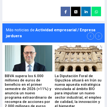
Más noticias de
Actividad empresarial / Enpresa
jarduera
e
BBVA supera los 6.000
La Diputación Foral de
En
millones de euros de
Gipuzkoa situará en Irún su
em
beneficio en el primer
nueva apuesta estratégica
de
ad
semestre de 2026 (+11%) y
vinculada al ámbito BIO
En
anuncia un nuevo
para impulsar un nuevo
En
programa extraordinario de
sector industrial, el empleo
29-
recompra de acciones por
de calidad, la innovación y
2.000 millones de euros
el bienestar