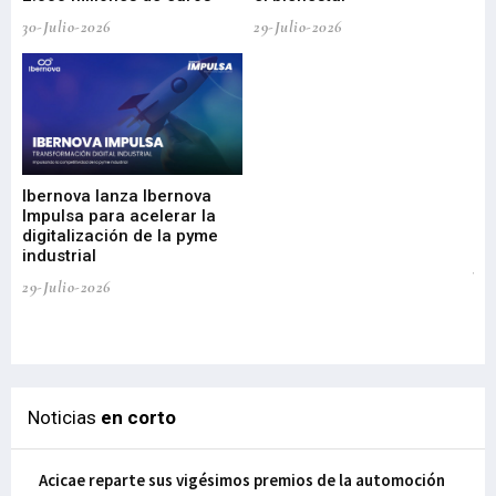
30-Julio-2026
29-Julio-2026
Mi
nu
di
Ibernova lanza Ibernova
ma
Impulsa para acelerar la
in
digitalización de la pyme
mi
industrial
de
te
29-Julio-2026
el
29-
Noticias
en corto
Acicae reparte sus vigésimos premios de la automoción