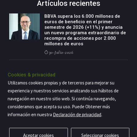
Artículos recientes
BBVA supera los 6.000 millones de
euros de beneficio en el primer
semestre de 2026 (+11%) y anuncia
un nuevo programa extraordinario de
recompra de acciones por 2.000
millones de euros
30-Julio-2026
BBVA acelera el crecimiento de su
negocio agro con un modelo global
Cookies & privacidad
de especialización presente en siete
Utilizamos cookies propias y de terceros para mejorar su
países
experiencia y nuestros servicios analizando sus hábitos de
29-Julio-2026
navegación en nuestro sitio web. Si continúa navegando,
consideramos que acepta su uso. Puede Obtener más
información en nuestra
Declaración de privacidad
.
Copyright@2026 Estrategia Empresarial
Privacidad
Aviso legal
Política de cookies
Contacto
RSS
Aceptar cookies
Seleccionar cookies