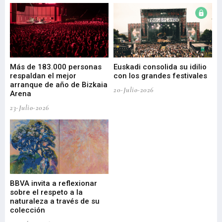
 de
Más de 183.000 personas
Euskadi consolida su idilio
Te
respaldan el mejor
con los grandes festivales
co
arranque de año de Bizkaia
de
20-Julio-2026
Arena
20-
23-Julio-2026
Gu
BBVA invita a reflexionar
mu
sobre el respeto a la
an
naturaleza a través de su
03-
colección