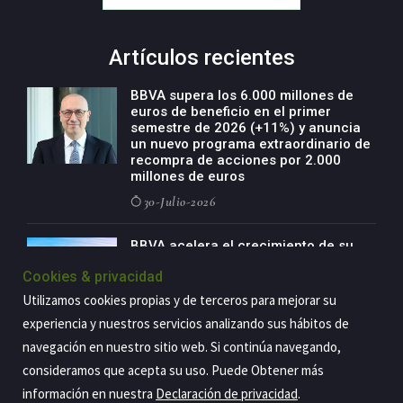
Artículos recientes
BBVA supera los 6.000 millones de
euros de beneficio en el primer
semestre de 2026 (+11%) y anuncia
un nuevo programa extraordinario de
recompra de acciones por 2.000
millones de euros
30-Julio-2026
BBVA acelera el crecimiento de su
negocio agro con un modelo global
Cookies & privacidad
de especialización presente en siete
países
Utilizamos cookies propias y de terceros para mejorar su
29-Julio-2026
experiencia y nuestros servicios analizando sus hábitos de
navegación en nuestro sitio web. Si continúa navegando,
consideramos que acepta su uso. Puede Obtener más
información en nuestra
Declaración de privacidad
.
Copyright@2026 Estrategia Empresarial