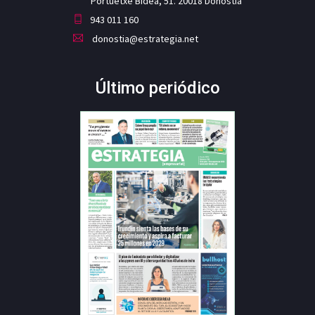
Portuetxe Bidea, 51. 20018 Donostia
943 011 160
donostia@estrategia.net
Último periódico