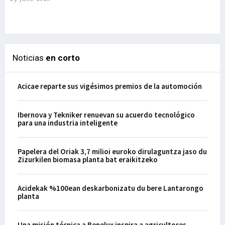
el
29-
Noticias
en corto
Acicae reparte sus vigésimos premios de la automoción
Ibernova y Tekniker renuevan su acuerdo tecnológico
para una industria inteligente
Papelera del Oriak 3,7 milioi euroko dirulaguntza jaso du
Zizurkilen biomasa planta bat eraikitzeko
Acidekak %100ean deskarbonizatu du bere Lantarongo
planta
Una misión técnica a Benelux inspira a agricultores