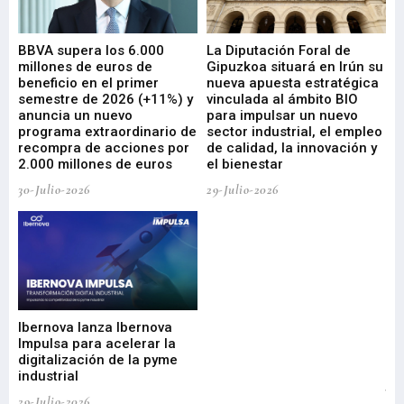
e
BBVA supera los 6.000
La Diputación Foral de
En
millones de euros de
Gipuzkoa situará en Irún su
em
beneficio en el primer
nueva apuesta estratégica
de
ad
semestre de 2026 (+11%) y
vinculada al ámbito BIO
En
anuncia un nuevo
para impulsar un nuevo
En
programa extraordinario de
sector industrial, el empleo
29-
recompra de acciones por
de calidad, la innovación y
2.000 millones de euros
el bienestar
30-Julio-2026
29-Julio-2026
Mi
nu
di
Ibernova lanza Ibernova
ma
Impulsa para acelerar la
in
digitalización de la pyme
mi
industrial
de
te
29-Julio-2026