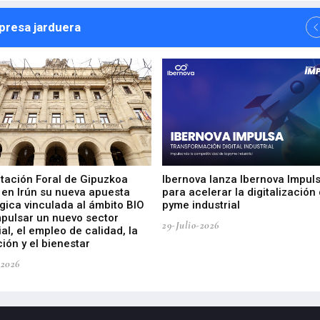
npresa jarduera
utación Foral de Gipuzkoa
Ibernova lanza Ibernova Impul
 en Irún su nueva apuesta
para acelerar la digitalización 
gica vinculada al ámbito BIO
pyme industrial
mpulsar un nuevo sector
29-Julio-2026
ial, el empleo de calidad, la
ión y el bienestar
-2026