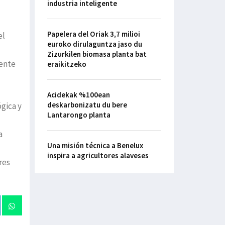
industria inteligente
Papelera del Oriak 3,7 milioi
el
euroko dirulaguntza jaso du
Zizurkilen biomasa planta bat
lente
eraikitzeko
Acidekak %100ean
deskarbonizatu du bere
gica y
Lantarongo planta
a
Una misión técnica a Benelux
inspira a agricultores alaveses
res