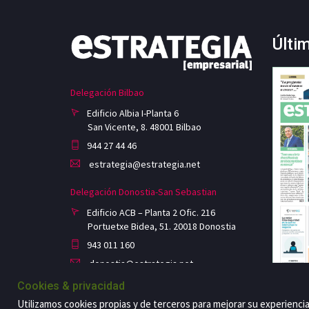
Últi
Delegación Bilbao
Edificio Albia I-Planta 6
San Vicente, 8. 48001 Bilbao
944 27 44 46
estrategia@estrategia.net
Delegación Donostia-San Sebastian
Edificio ACB – Planta 2 Ofic. 216
Portuetxe Bidea, 51. 20018 Donostia
943 011 160
donostia@estrategia.net
Cookies & privacidad
Utilizamos cookies propias y de terceros para mejorar su experienci