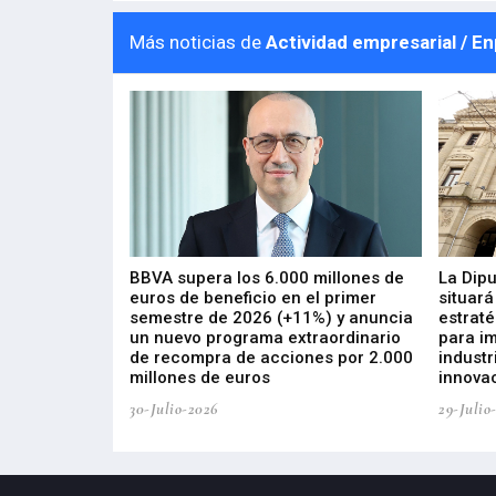
Más noticias de
Actividad empresarial / E
 los nuevos
BBVA supera los 6.000 millones de
La Dip
s de ZIV que, en
euros de beneficio en el primer
situará
de inversión
semestre de 2026 (+11%) y anuncia
estraté
, busca impulsar
un nuevo programa extraordinario
para i
 tecnología
de recompra de acciones por 2.000
industr
ricas del futuro
millones de euros
innovac
30-Julio-2026
29-Julio