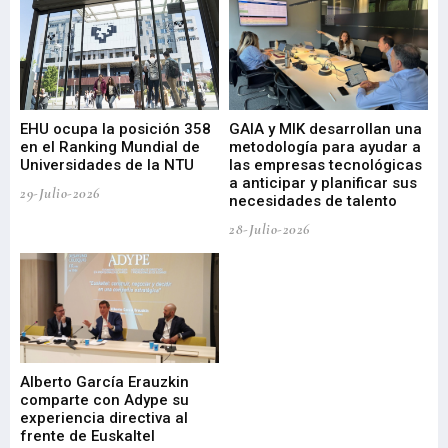
EHU ocupa la posición 358
GAIA y MIK desarrollan una
De
en el Ranking Mundial de
metodología para ayudar a
Fu
a
Universidades de la NTU
las empresas tecnológicas
nu
a anticipar y planificar sus
ac
29-Julio-2026
necesidades de talento
cr
de
28-Julio-2026
22-
Alberto García Erauzkin
comparte con Adype su
BI
experiencia directiva al
pr
frente de Euskaltel
en